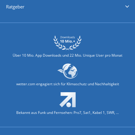
Nachrichten
Deutschlandwetter
Schweizwetter
Österreichwetter
Regionalwetter
Wetter in Europa
Wetter Weltweit
Wetterlexikon
Promi-News
Ratgeber
Biowetter
Glätteindex
Reiseziel Finder
Erkältungswetter
Klima & Umwelt
Über 10 Mio. App Downloads und 22 Mio. Unique User pro Monat
wetter.com engagiert sich für Klimaschutz und Nachhaltigkeit
Bekannt aus Funk und Fernsehen: Pro7, Sat1, Kabel 1, SWR, ...