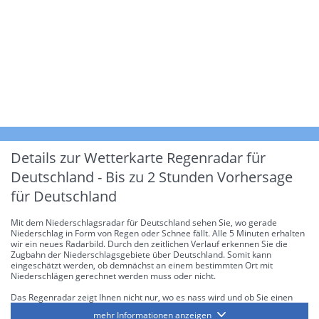
Details zur Wetterkarte
Regenradar für
Deutschland - Bis zu 2 Stunden Vorhersage
für Deutschland
Mit dem Niederschlagsradar für Deutschland sehen Sie, wo gerade
Niederschlag in Form von Regen oder Schnee fällt. Alle 5 Minuten erhalten
wir ein neues Radarbild. Durch den zeitlichen Verlauf erkennen Sie die
Zugbahn der Niederschlagsgebiete über Deutschland. Somit kann
eingeschätzt werden, ob demnächst an einem bestimmten Ort mit
Niederschlägen gerechnet werden muss oder nicht.
Das Regenradar zeigt Ihnen nicht nur, wo es nass wird und ob Sie einen
Regenschirm brauchen, sondern gibt Ihnen zusätzlich Informationen über
mehr Informationen anzeigen
die Niederschlagsintensität. Diese bezieht sich laut offiziellen Richtlinien