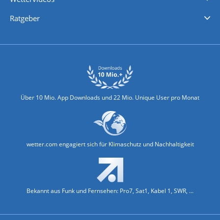
Nachrichten
Deutschlandwetter
Schweizwetter
Österreichwetter
Regionalwetter
Wetter in Europa
Wetter Weltweit
Wetterlexikon
Promi-News
Ratgeber
Biowetter
Glätteindex
Reiseziel Finder
Erkältungswetter
Klima & Umwelt
Über 10 Mio. App Downloads und 22 Mio. Unique User pro Monat
wetter.com engagiert sich für Klimaschutz und Nachhaltigkeit
Bekannt aus Funk und Fernsehen: Pro7, Sat1, Kabel 1, SWR, ...