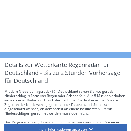
Details zur Wetterkarte
Regenradar für
Deutschland - Bis zu 2 Stunden Vorhersage
für Deutschland
Mit dem Niederschlagsradar für Deutschland sehen Sie, wo gerade
Niederschlag in Form von Regen oder Schnee fällt. Alle 5 Minuten erhalten
wir ein neues Radarbild. Durch den zeitlichen Verlauf erkennen Sie die
Zugbahn der Niederschlagsgebiete über Deutschland. Somit kann
eingeschätzt werden, ob demnächst an einem bestimmten Ort mit
Niederschlägen gerechnet werden muss oder nicht.
Das Regenradar zeigt Ihnen nicht nur, wo es nass wird und ob Sie einen
Regenschirm brauchen, sondern gibt Ihnen zusätzlich Informationen über
mehr Informationen anzeigen
die Niederschlagsintensität. Diese bezieht sich laut offiziellen Richtlinien