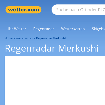
Ihr Wetter
Regenradar
Wetterkarten
Skigebi
Home
Wetterkarten
Regenradar Merkushi
Regenradar Merkushi