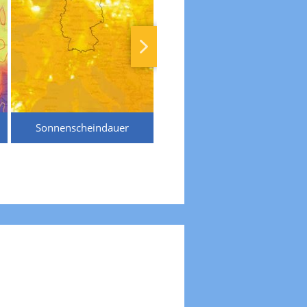
Sonnenscheindauer
Temperaturen