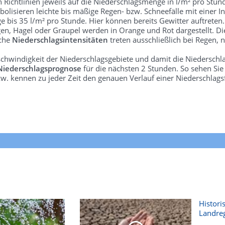
len Richtlinien jeweils auf die Niederschlagsmenge in l/m² pro Stun
bolisieren leichte bis mäßige Regen- bzw. Schneefälle mit einer In
e bis 35 l/m² pro Stunde. Hier können bereits Gewitter auftreten
gen, Hagel oder Graupel werden in Orange und Rot dargestellt. Di
lche
Niederschlagsintensitäten
treten ausschließlich bei Regen, n
schwindigkeit der Niederschlagsgebiete und damit die Niederschl
Niederschlagsprognose
für die nächsten 2 Stunden. So sehen Si
w. kennen zu jeder Zeit den genauen Verlauf einer Niederschlags
Histori
Landre