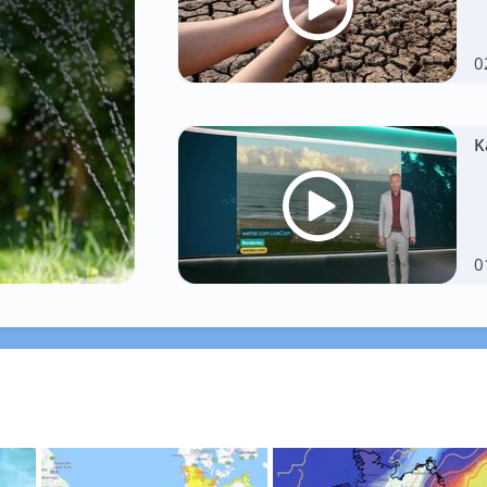
0
K
0