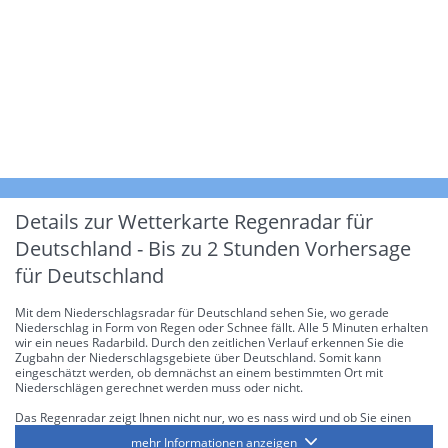
Details zur Wetterkarte
Regenradar für
Deutschland - Bis zu 2 Stunden Vorhersage
für Deutschland
Mit dem Niederschlagsradar für Deutschland sehen Sie, wo gerade
Niederschlag in Form von Regen oder Schnee fällt. Alle 5 Minuten erhalten
wir ein neues Radarbild. Durch den zeitlichen Verlauf erkennen Sie die
Zugbahn der Niederschlagsgebiete über Deutschland. Somit kann
eingeschätzt werden, ob demnächst an einem bestimmten Ort mit
Niederschlägen gerechnet werden muss oder nicht.
Das Regenradar zeigt Ihnen nicht nur, wo es nass wird und ob Sie einen
Regenschirm brauchen, sondern gibt Ihnen zusätzlich Informationen über
mehr Informationen anzeigen
die Niederschlagsintensität. Diese bezieht sich laut offiziellen Richtlinien