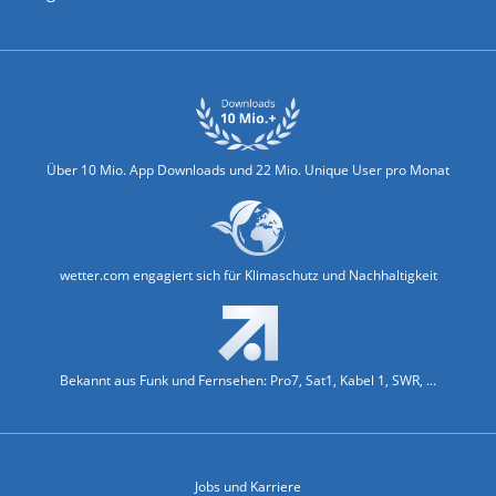
Biowetter
Glätteindex
Reiseziel Finder
Erkältungswetter
Klima & Umwelt
Über 10 Mio. App Downloads und 22 Mio. Unique User pro Monat
wetter.com engagiert sich für Klimaschutz und Nachhaltigkeit
Bekannt aus Funk und Fernsehen: Pro7, Sat1, Kabel 1, SWR, ...
Jobs und Karriere