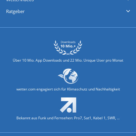
Nachrichten
Deutschlandwetter
Schweizwetter
Österreichwetter
Regionalwetter
Wetter in Europa
Wetter Weltweit
Wetterlexikon
Promi-News
Ratgeber
Biowetter
Glätteindex
Reiseziel Finder
Erkältungswetter
Klima & Umwelt
Über 10 Mio. App Downloads und 22 Mio. Unique User pro Monat
wetter.com engagiert sich für Klimaschutz und Nachhaltigkeit
Bekannt aus Funk und Fernsehen: Pro7, Sat1, Kabel 1, SWR, ...