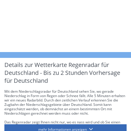
Details zur Wetterkarte
Regenradar für
Deutschland - Bis zu 2 Stunden Vorhersage
für Deutschland
Mit dem Niederschlagsradar für Deutschland sehen Sie, wo gerade
Niederschlag in Form von Regen oder Schnee fällt. Alle 5 Minuten erhalten
wir ein neues Radarbild. Durch den zeitlichen Verlauf erkennen Sie die
Zugbahn der Niederschlagsgebiete über Deutschland. Somit kann
eingeschätzt werden, ob demnächst an einem bestimmten Ort mit
Niederschlägen gerechnet werden muss oder nicht.
Das Regenradar zeigt Ihnen nicht nur, wo es nass wird und ob Sie einen
Regenschirm brauchen, sondern gibt Ihnen zusätzlich Informationen über
mehr Informationen anzeigen
die Niederschlagsintensität. Diese bezieht sich laut offiziellen Richtlinien