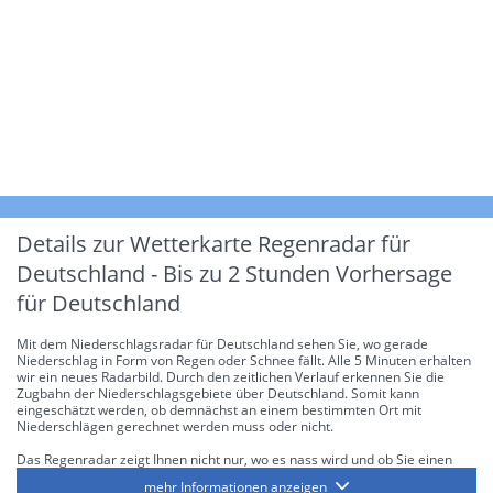
Details zur Wetterkarte
Regenradar für
Deutschland - Bis zu 2 Stunden Vorhersage
für Deutschland
Mit dem Niederschlagsradar für Deutschland sehen Sie, wo gerade
Niederschlag in Form von Regen oder Schnee fällt. Alle 5 Minuten erhalten
wir ein neues Radarbild. Durch den zeitlichen Verlauf erkennen Sie die
Zugbahn der Niederschlagsgebiete über Deutschland. Somit kann
eingeschätzt werden, ob demnächst an einem bestimmten Ort mit
Niederschlägen gerechnet werden muss oder nicht.
Das Regenradar zeigt Ihnen nicht nur, wo es nass wird und ob Sie einen
Regenschirm brauchen, sondern gibt Ihnen zusätzlich Informationen über
mehr Informationen anzeigen
die Niederschlagsintensität. Diese bezieht sich laut offiziellen Richtlinien