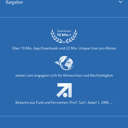
Ratgeber
Biowetter
Glätteindex
Reiseziel Finder
Erkältungswetter
Klima & Umwelt
Über 10 Mio. App Downloads und 22 Mio. Unique User pro Monat
wetter.com engagiert sich für Klimaschutz und Nachhaltigkeit
Bekannt aus Funk und Fernsehen: Pro7, Sat1, Kabel 1, SWR, ...