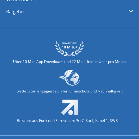
Nachrichten
Deutschlandwetter
Schweizwetter
Österreichwetter
Regionalwetter
Wetter in Europa
Wetter Weltweit
Wetterlexikon
Promi-News
Ratgeber
Biowetter
Glätteindex
Reiseziel Finder
Erkältungswetter
Klima & Umwelt
Über 10 Mio. App Downloads und 22 Mio. Unique User pro Monat
wetter.com engagiert sich für Klimaschutz und Nachhaltigkeit
Bekannt aus Funk und Fernsehen: Pro7, Sat1, Kabel 1, SWR, ...