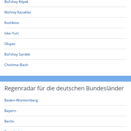
Bol’shoy Kityak
Nizhniy Kazaklar
Koshkino
Iske-Yurt
Oluyaz
Bol’shoy Sardek
Chishma-Bash
Regenradar für die deutschen Bundesländer
Baden-Württemberg
Bayern
Berlin