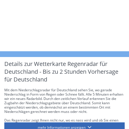
Details zur Wetterkarte
Regenradar für
Deutschland - Bis zu 2 Stunden Vorhersage
für Deutschland
Mit dem Niederschlagsradar für Deutschland sehen Sie, wo gerade
Niederschlag in Form von Regen oder Schnee fällt. Alle 5 Minuten erhalten
wir ein neues Radarbild. Durch den zeitlichen Verlauf erkennen Sie die
Zugbahn der Niederschlagsgebiete über Deutschland. Somit kann
eingeschätzt werden, ob demnächst an einem bestimmten Ort mit
Niederschlägen gerechnet werden muss oder nicht.
Das Regenradar zeigt Ihnen nicht nur, wo es nass wird und ob Sie einen
Regenschirm brauchen, sondern gibt Ihnen zusätzlich Informationen über
mehr Informationen anzeigen
die Niederschlagsintensität. Diese bezieht sich laut offiziellen Richtlinien