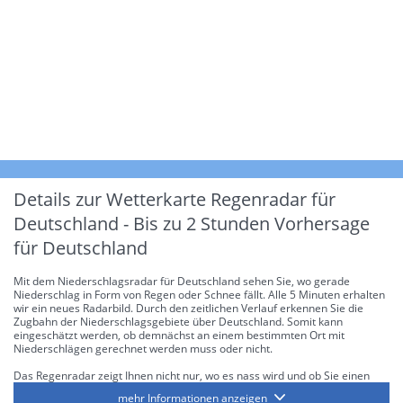
Details zur Wetterkarte
Regenradar für
Deutschland - Bis zu 2 Stunden Vorhersage
für Deutschland
Mit dem Niederschlagsradar für Deutschland sehen Sie, wo gerade
Niederschlag in Form von Regen oder Schnee fällt. Alle 5 Minuten erhalten
wir ein neues Radarbild. Durch den zeitlichen Verlauf erkennen Sie die
Zugbahn der Niederschlagsgebiete über Deutschland. Somit kann
eingeschätzt werden, ob demnächst an einem bestimmten Ort mit
Niederschlägen gerechnet werden muss oder nicht.
Das Regenradar zeigt Ihnen nicht nur, wo es nass wird und ob Sie einen
Regenschirm brauchen, sondern gibt Ihnen zusätzlich Informationen über
mehr Informationen anzeigen
die Niederschlagsintensität. Diese bezieht sich laut offiziellen Richtlinien