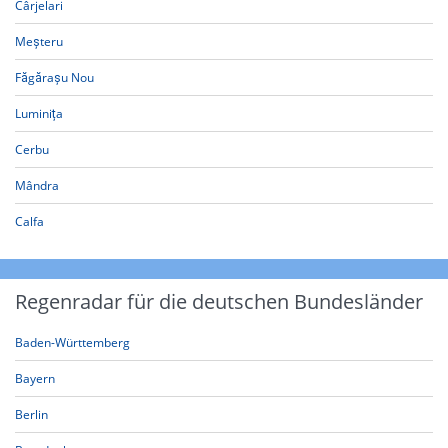
Cârjelari
Meșteru
Făgărașu Nou
Luminița
Cerbu
Mândra
Calfa
Regenradar für die deutschen Bundesländer
Baden-Württemberg
Bayern
Berlin