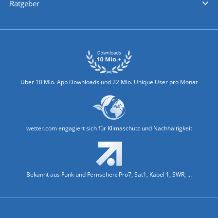
Ratgeber
Biowetter
Glätteindex
Reiseziel Finder
Erkältungswetter
Klima & Umwelt
Über 10 Mio. App Downloads und 22 Mio. Unique User pro Monat
wetter.com engagiert sich für Klimaschutz und Nachhaltigkeit
Bekannt aus Funk und Fernsehen: Pro7, Sat1, Kabel 1, SWR, ...