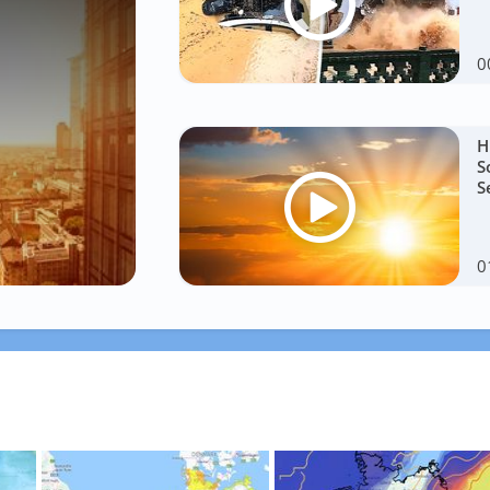
0
H
S
S
0