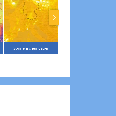
Sonnenscheindauer
Temperaturen