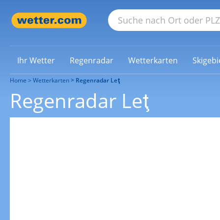
Ihr Wetter
Regenradar
Wetterkarten
Skigebi
Home
Wetterkarten
Regenradar Leţ
Regenradar Leţ