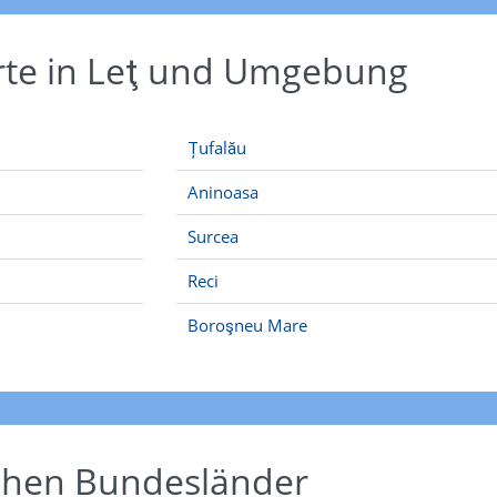
rte in Leţ und Umgebung
Țufalău
Aninoasa
Surcea
Reci
Boroşneu Mare
schen Bundesländer