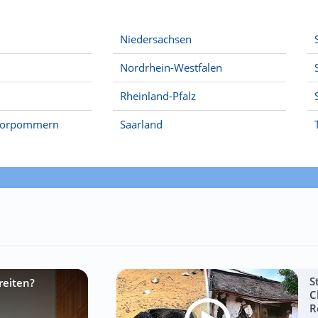
Niedersachsen
Nordrhein-Westfalen
Rheinland-Pfalz
Vorpommern
Saarland
S
reiten?
C
R