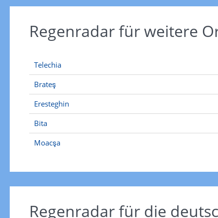
Regenradar für weitere O
Telechia
Brateş
Eresteghin
Bita
Moacşa
Regenradar für die deut