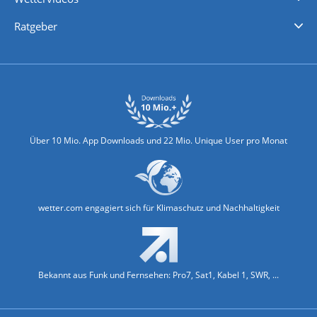
Nachrichten
Deutschlandwetter
Schweizwetter
Österreichwetter
Regionalwetter
Wetter in Europa
Wetter Weltweit
Wetterlexikon
Promi-News
Ratgeber
Biowetter
Glätteindex
Reiseziel Finder
Erkältungswetter
Klima & Umwelt
Über 10 Mio. App Downloads und 22 Mio. Unique User pro Monat
wetter.com engagiert sich für Klimaschutz und Nachhaltigkeit
Bekannt aus Funk und Fernsehen: Pro7, Sat1, Kabel 1, SWR, ...