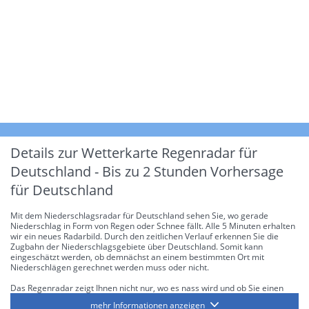
Details zur Wetterkarte
Regenradar für
Deutschland - Bis zu 2 Stunden Vorhersage
für Deutschland
Mit dem Niederschlagsradar für Deutschland sehen Sie, wo gerade
Niederschlag in Form von Regen oder Schnee fällt. Alle 5 Minuten erhalten
wir ein neues Radarbild. Durch den zeitlichen Verlauf erkennen Sie die
Zugbahn der Niederschlagsgebiete über Deutschland. Somit kann
eingeschätzt werden, ob demnächst an einem bestimmten Ort mit
Niederschlägen gerechnet werden muss oder nicht.
Das Regenradar zeigt Ihnen nicht nur, wo es nass wird und ob Sie einen
Regenschirm brauchen, sondern gibt Ihnen zusätzlich Informationen über
mehr Informationen anzeigen
die Niederschlagsintensität. Diese bezieht sich laut offiziellen Richtlinien