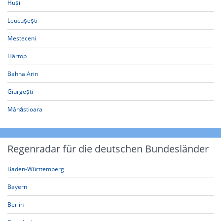
Huși
Leucușești
Mesteceni
Hârtop
Bahna Arin
Giurgești
Mânăstioara
Regenradar für die deutschen Bundesländer
Baden-Württemberg
Bayern
Berlin