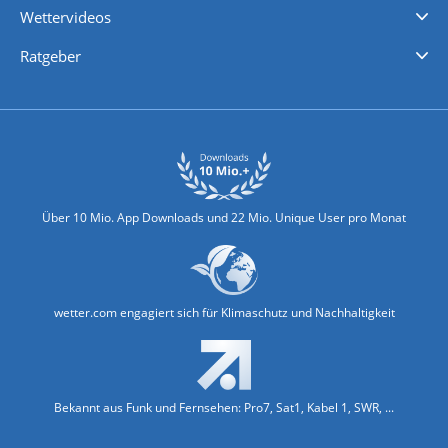
Wettervideos
Nachrichten
Deutschlandwetter
Schweizwetter
Österreichwetter
Regionalwetter
Wetter in Europa
Wetter Weltweit
Wetterlexikon
Promi-News
Ratgeber
Biowetter
Glätteindex
Reiseziel Finder
Erkältungswetter
Klima & Umwelt
Über 10 Mio. App Downloads und 22 Mio. Unique User pro Monat
wetter.com engagiert sich für Klimaschutz und Nachhaltigkeit
Bekannt aus Funk und Fernsehen: Pro7, Sat1, Kabel 1, SWR, ...