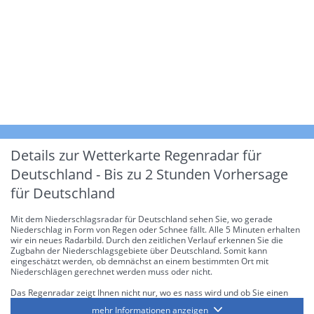
Details zur Wetterkarte
Regenradar für
Deutschland - Bis zu 2 Stunden Vorhersage
für Deutschland
Mit dem Niederschlagsradar für Deutschland sehen Sie, wo gerade
Niederschlag in Form von Regen oder Schnee fällt. Alle 5 Minuten erhalten
wir ein neues Radarbild. Durch den zeitlichen Verlauf erkennen Sie die
Zugbahn der Niederschlagsgebiete über Deutschland. Somit kann
eingeschätzt werden, ob demnächst an einem bestimmten Ort mit
Niederschlägen gerechnet werden muss oder nicht.
Das Regenradar zeigt Ihnen nicht nur, wo es nass wird und ob Sie einen
Regenschirm brauchen, sondern gibt Ihnen zusätzlich Informationen über
mehr Informationen anzeigen
die Niederschlagsintensität. Diese bezieht sich laut offiziellen Richtlinien