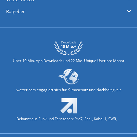
Nachrichten
Deutschlandwetter
Schweizwetter
Österreichwetter
Regionalwetter
Wetter in Europa
Wetter Weltweit
Wetterlexikon
Promi-News
Ratgeber
Biowetter
Glätteindex
Reiseziel Finder
Erkältungswetter
Klima & Umwelt
Über 10 Mio. App Downloads und 22 Mio. Unique User pro Monat
wetter.com engagiert sich für Klimaschutz und Nachhaltigkeit
Bekannt aus Funk und Fernsehen: Pro7, Sat1, Kabel 1, SWR, ...