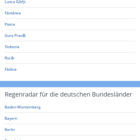
Lunca Gârţii
Fântânea
Piatra
Gura Pravăț
Slobozia
Rucăr
Fâtâna
Regenradar für die deutschen Bundesländer
Baden-Württemberg
Bayern
Berlin