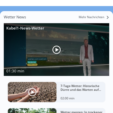
Wetter News
Mehr Nachrichten
Kabel1-News-Wetter
01:30 min
7-Tage-Wetter: Historische
Dürre und das Warten auf
Landregen
02:00 min
Wetter morgen: In trockener