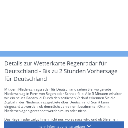
Details zur Wetterkarte
Regenradar für
Deutschland - Bis zu 2 Stunden Vorhersage
für Deutschland
Mit dem Niederschlagsradar für Deutschland sehen Sie, wo gerade
Niederschlag in Form von Regen oder Schnee fällt. Alle 5 Minuten erhalten
wir ein neues Radarbild. Durch den zeitlichen Verlauf erkennen Sie die
Zugbahn der Niederschlagsgebiete über Deutschland. Somit kann
eingeschätzt werden, ob demnächst an einem bestimmten Ort mit
Niederschlägen gerechnet werden muss oder nicht.
Das Regenradar zeigt Ihnen nicht nur, wo es nass wird und ob Sie einen
Regenschirm brauchen, sondern gibt Ihnen zusätzlich Informationen über
mehr Informationen anzeigen
die Niederschlagsintensität. Diese bezieht sich laut offiziellen Richtlinien