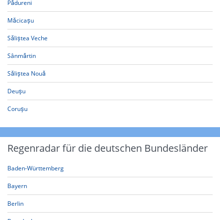
Pădureni
Măcicașu
Săliștea Veche
Sânmărtin
Săliștea Nouă
Deușu
Corușu
Regenradar für die deutschen Bundesländer
Baden-Württemberg
Bayern
Berlin