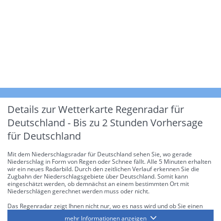
Details zur Wetterkarte
Regenradar für
Deutschland - Bis zu 2 Stunden Vorhersage
für Deutschland
Mit dem Niederschlagsradar für Deutschland sehen Sie, wo gerade
Niederschlag in Form von Regen oder Schnee fällt. Alle 5 Minuten erhalten
wir ein neues Radarbild. Durch den zeitlichen Verlauf erkennen Sie die
Zugbahn der Niederschlagsgebiete über Deutschland. Somit kann
eingeschätzt werden, ob demnächst an einem bestimmten Ort mit
Niederschlägen gerechnet werden muss oder nicht.
Das Regenradar zeigt Ihnen nicht nur, wo es nass wird und ob Sie einen
Regenschirm brauchen, sondern gibt Ihnen zusätzlich Informationen über
mehr Informationen anzeigen
die Niederschlagsintensität. Diese bezieht sich laut offiziellen Richtlinien