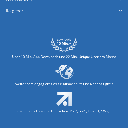
Nachrichten
Deutschlandwetter
Schweizwetter
Österreichwetter
Regionalwetter
Wetter in Europa
Wetter Weltweit
Wetterlexikon
Promi-News
Ratgeber
Biowetter
Glätteindex
Reiseziel Finder
Erkältungswetter
Klima & Umwelt
Über 10 Mio. App Downloads und 22 Mio. Unique User pro Monat
wetter.com engagiert sich für Klimaschutz und Nachhaltigkeit
Bekannt aus Funk und Fernsehen: Pro7, Sat1, Kabel 1, SWR, ...