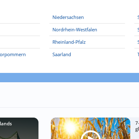
Niedersachsen
Nordrhein-Westfalen
Rheinland-Pfalz
Vorpommern
Saarland
7
lands
g