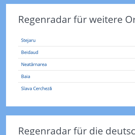
Regenradar für weitere 
Stejaru
Beidaud
Neatârnarea
Baia
Slava Cercheză
Regenradar für die deut