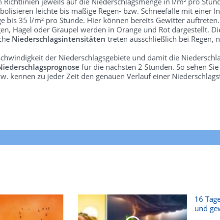
len Richtlinien jeweils auf die Niederschlagsmenge in l/m² pro Stun
bolisieren leichte bis mäßige Regen- bzw. Schneefälle mit einer In
e bis 35 l/m² pro Stunde. Hier können bereits Gewitter auftreten
gen, Hagel oder Graupel werden in Orange und Rot dargestellt. Di
lche
Niederschlagsintensitäten
treten ausschließlich bei Regen, n
schwindigkeit der Niederschlagsgebiete und damit die Niederschl
Niederschlagsprognose
für die nächsten 2 Stunden. So sehen Si
w. kennen zu jeder Zeit den genauen Verlauf einer Niederschlags
16 Tage
und gew