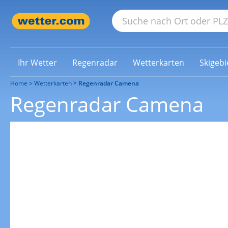
Ihr Wetter
Regenradar
Wetterkarten
Skigebi
Home
Wetterkarten
Regenradar Camena
Regenradar Camena