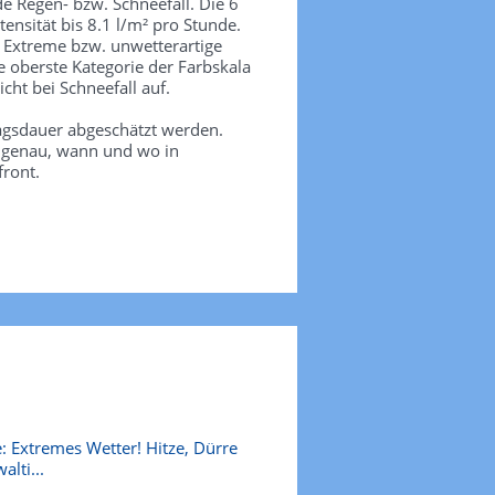
de Regen- bzw. Schneefall. Die 6
tensität bis 8.1 l/m² pro Stunde.
. Extreme bzw. unwetterartige
e oberste Kategorie der Farbskala
icht bei Schneefall auf.
agsdauer abgeschätzt werden.
e genau, wann und wo in
front.
: Extremes Wetter! Hitze, Dürre
alti...