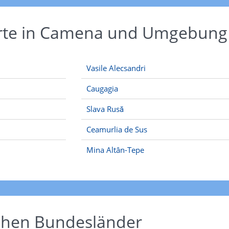
Orte in Camena und Umgebung
Vasile Alecsandri
Caugagia
Slava Rusă
Ceamurlia de Sus
Mina Altân-Tepe
schen Bundesländer