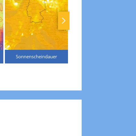
Sonnenscheindauer
Temperaturen