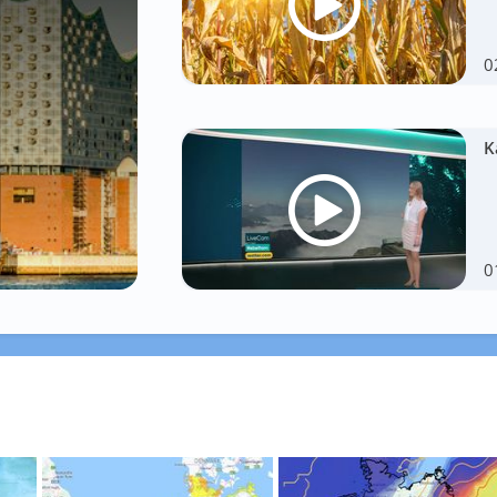
0
K
0