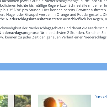
len Richtlinien jeweils auf die Niederschlagsmenge in l/m² pro Stun
bolisieren leichte bis mäßige Regen- bzw. Schneefälle mit einer In
e bis 35 l/m² pro Stunde. Hier können bereits Gewitter auftreten
gen, Hagel oder Graupel werden in Orange und Rot dargestellt. Di
lche
Niederschlagsintensitäten
treten ausschließlich bei Regen, n
schwindigkeit der Niederschlagsgebiete und damit die Niederschl
Niederschlagsprognose
für die nächsten 2 Stunden. So sehen Si
w. kennen zu jeder Zeit den genauen Verlauf einer Niederschlags
Rückkeh