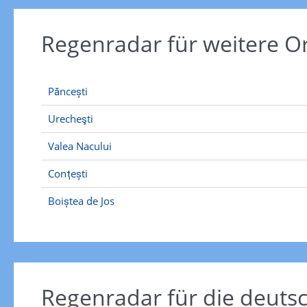
Regenradar für weitere O
Păncești
Urecheşti
Valea Nacului
Conțești
Boiștea de Jos
Regenradar für die deut