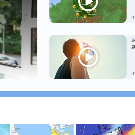
0
3
g
0