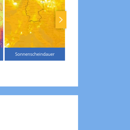
Sonnenscheindauer
Temperaturen