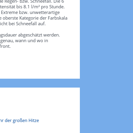
de Regen- bzw. Schneefall. Die 6
tensität bis 8.1 l/m² pro Stunde.
. Extreme bzw. unwetterartige
e oberste Kategorie der Farbskala
icht bei Schneefall auf.
agsdauer abgeschätzt werden.
e genau, wann und wo in
front.
r der großen Hitze