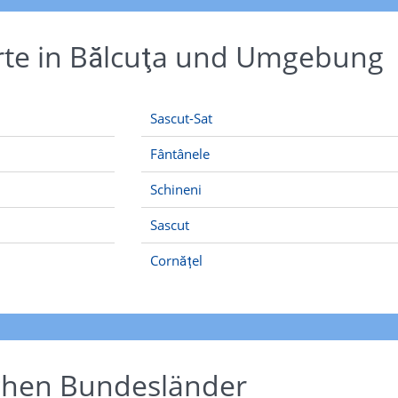
rte in Bălcuţa und Umgebung
Sascut-Sat
Fântânele
Schineni
Sascut
Cornățel
schen Bundesländer