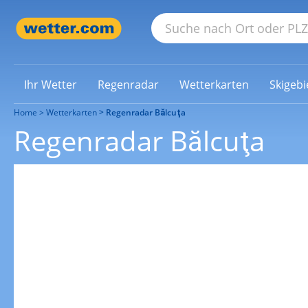
Ihr Wetter
Regenradar
Wetterkarten
Skigebi
Home
Wetterkarten
Regenradar Bălcuţa
Regenradar Bălcuţa