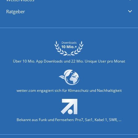
Nachrichten
Deutschlandwetter
Schweizwetter
Österreichwetter
Regionalwetter
Wetter in Europa
Wetter Weltweit
Wetterlexikon
Promi-News
Ratgeber
Biowetter
Glätteindex
Reiseziel Finder
Erkältungswetter
Klima & Umwelt
Über 10 Mio. App Downloads und 22 Mio. Unique User pro Monat
wetter.com engagiert sich für Klimaschutz und Nachhaltigkeit
Bekannt aus Funk und Fernsehen: Pro7, Sat1, Kabel 1, SWR, ...