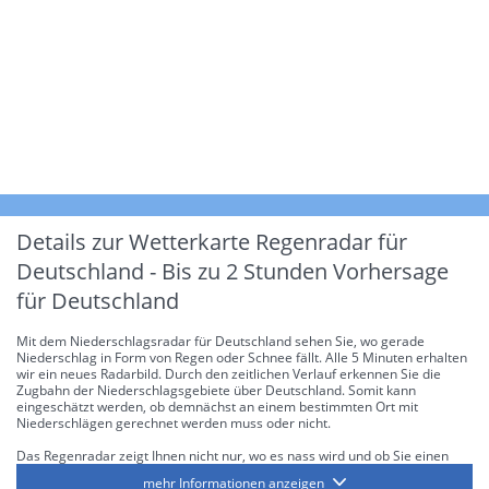
Details zur Wetterkarte
Regenradar für
Deutschland - Bis zu 2 Stunden Vorhersage
für Deutschland
Mit dem Niederschlagsradar für Deutschland sehen Sie, wo gerade
Niederschlag in Form von Regen oder Schnee fällt. Alle 5 Minuten erhalten
wir ein neues Radarbild. Durch den zeitlichen Verlauf erkennen Sie die
Zugbahn der Niederschlagsgebiete über Deutschland. Somit kann
eingeschätzt werden, ob demnächst an einem bestimmten Ort mit
Niederschlägen gerechnet werden muss oder nicht.
Das Regenradar zeigt Ihnen nicht nur, wo es nass wird und ob Sie einen
Regenschirm brauchen, sondern gibt Ihnen zusätzlich Informationen über
mehr Informationen anzeigen
die Niederschlagsintensität. Diese bezieht sich laut offiziellen Richtlinien