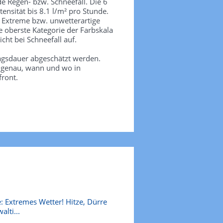
de Regen- bzw. Schneefall. Die 6
tensität bis 8.1 l/m² pro Stunde.
. Extreme bzw. unwetterartige
e oberste Kategorie der Farbskala
icht bei Schneefall auf.
agsdauer abgeschätzt werden.
e genau, wann und wo in
front.
: Extremes Wetter! Hitze, Dürre
alti...