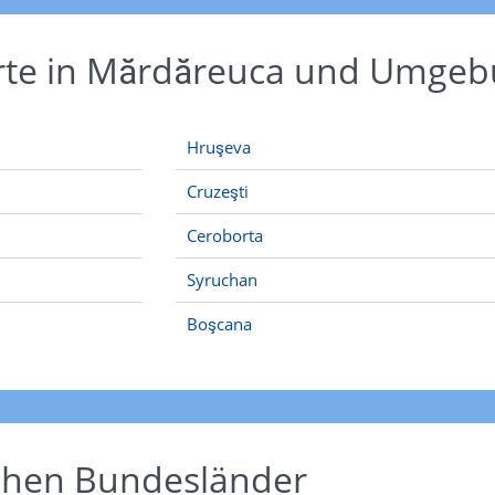
Orte in Mărdăreuca und Umge
Hruşeva
Cruzeşti
Ceroborta
Syruchan
Boşcana
schen Bundesländer