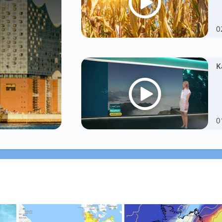
0
K
0