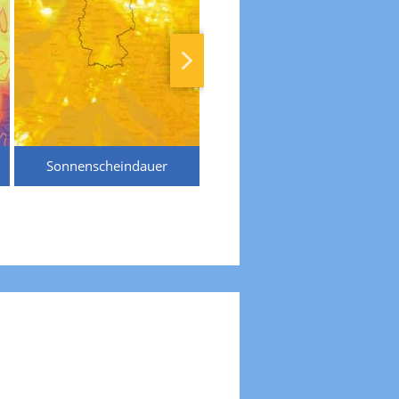
Sonnenscheindauer
Temperaturen