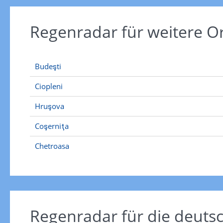
Regenradar für weitere 
Budeşti
Ciopleni
Hruşova
Coşerniţa
Chetroasa
Regenradar für die deut