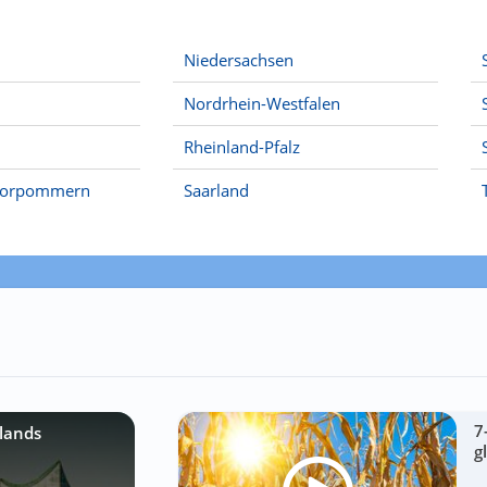
Niedersachsen
Nordrhein-Westfalen
Rheinland-Pfalz
Vorpommern
Saarland
7
lands
g