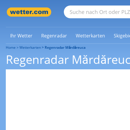
Ihr Wetter
Regenradar
Wetterkarten
Skigebi
Home
Wetterkarten
Regenradar Mărdăreuca
Regenradar Mărdăreu