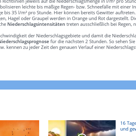
len Richtlinien jeweils auf die Niederschlagsmenge in l/m² pro Stun
bolisieren leichte bis mäßige Regen- bzw. Schneefälle mit einer In
e bis 35 l/m² pro Stunde. Hier können bereits Gewitter auftreten
gen, Hagel oder Graupel werden in Orange und Rot dargestellt. Di
lche
Niederschlagsintensitäten
treten ausschließlich bei Regen, n
schwindigkeit der Niederschlagsgebiete und damit die Niederschl
Niederschlagsprognose
für die nächsten 2 Stunden. So sehen Si
w. kennen zu jeder Zeit den genauen Verlauf einer Niederschlags
16 Tage
und gew