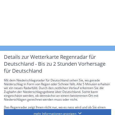
Details zur Wetterkarte
Regenradar für
Deutschland - Bis zu 2 Stunden Vorhersage
für Deutschland
Mit dem Niederschlagsradar für Deutschland sehen Sie, wo gerade
Niederschlag in Form von Regen oder Schnee fällt. Alle 5 Minuten erhalten
wir ein neues Radarbild. Durch den zeitlichen Verlauf erkennen Sie die
Zugbahn der Niederschlagsgebiete über Deutschland. Somit kann
eingeschätzt werden, ob demnächst an einem bestimmten Ort mit
Niederschlägen gerechnet werden muss oder nicht.
Das Regenradar zeigt Ihnen nicht nur, wo es nass wird und ob Sie einen
Regenschirm brauchen, sondern gibt Ihnen zusätzlich Informationen über
mehr Informationen anzeigen
die Niederschlagsintensität. Diese bezieht sich laut offiziellen Richtlinien