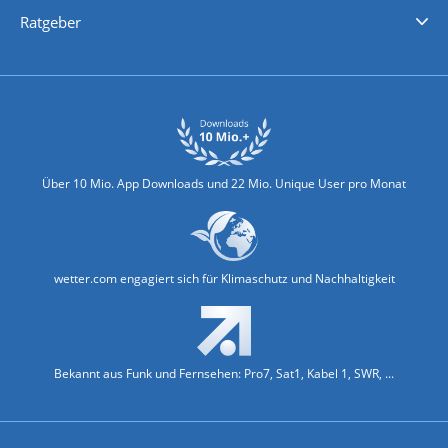
Nachrichten
Deutschlandwetter
Schweizwetter
Österreichwetter
Regionalwetter
Wetter in Europa
Wetter Weltweit
Wetterlexikon
Promi-News
Ratgeber
Biowetter
Glätteindex
Reiseziel Finder
Erkältungswetter
Klima & Umwelt
Über 10 Mio. App Downloads und 22 Mio. Unique User pro Monat
wetter.com engagiert sich für Klimaschutz und Nachhaltigkeit
Bekannt aus Funk und Fernsehen: Pro7, Sat1, Kabel 1, SWR, ...