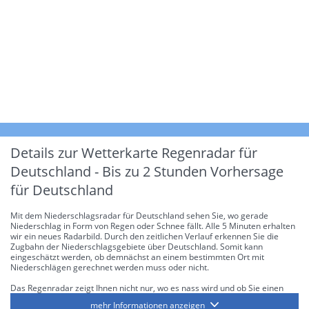
Details zur Wetterkarte
Regenradar für
Deutschland - Bis zu 2 Stunden Vorhersage
für Deutschland
Mit dem Niederschlagsradar für Deutschland sehen Sie, wo gerade
Niederschlag in Form von Regen oder Schnee fällt. Alle 5 Minuten erhalten
wir ein neues Radarbild. Durch den zeitlichen Verlauf erkennen Sie die
Zugbahn der Niederschlagsgebiete über Deutschland. Somit kann
eingeschätzt werden, ob demnächst an einem bestimmten Ort mit
Niederschlägen gerechnet werden muss oder nicht.
Das Regenradar zeigt Ihnen nicht nur, wo es nass wird und ob Sie einen
Regenschirm brauchen, sondern gibt Ihnen zusätzlich Informationen über
mehr Informationen anzeigen
die Niederschlagsintensität. Diese bezieht sich laut offiziellen Richtlinien