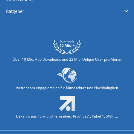
Nachrichten
Deutschlandwetter
Schweizwetter
Österreichwetter
Regionalwetter
Wetter in Europa
Wetter Weltweit
Wetterlexikon
Promi-News
Ratgeber
Biowetter
Glätteindex
Reiseziel Finder
Erkältungswetter
Klima & Umwelt
Über 10 Mio. App Downloads und 22 Mio. Unique User pro Monat
wetter.com engagiert sich für Klimaschutz und Nachhaltigkeit
Bekannt aus Funk und Fernsehen: Pro7, Sat1, Kabel 1, SWR, ...