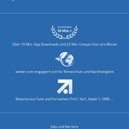
Biowetter
Glätteindex
Reiseziel Finder
Erkältungswetter
Klima & Umwelt
Über 10 Mio. App Downloads und 22 Mio. Unique User pro Monat
wetter.com engagiert sich für Klimaschutz und Nachhaltigkeit
Bekannt aus Funk und Fernsehen: Pro7, Sat1, Kabel 1, SWR, ...
Jobs und Karriere