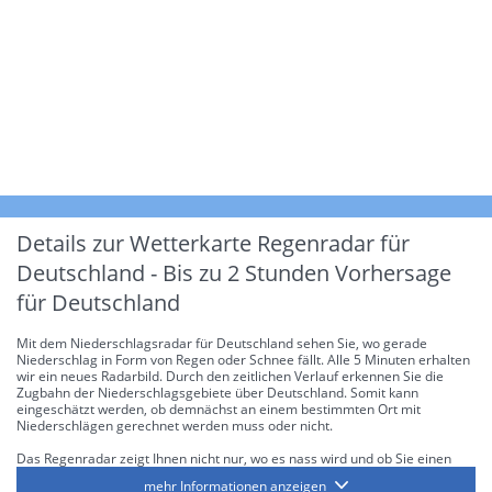
Details zur Wetterkarte
Regenradar für
Deutschland - Bis zu 2 Stunden Vorhersage
für Deutschland
Mit dem Niederschlagsradar für Deutschland sehen Sie, wo gerade
Niederschlag in Form von Regen oder Schnee fällt. Alle 5 Minuten erhalten
wir ein neues Radarbild. Durch den zeitlichen Verlauf erkennen Sie die
Zugbahn der Niederschlagsgebiete über Deutschland. Somit kann
eingeschätzt werden, ob demnächst an einem bestimmten Ort mit
Niederschlägen gerechnet werden muss oder nicht.
Das Regenradar zeigt Ihnen nicht nur, wo es nass wird und ob Sie einen
Regenschirm brauchen, sondern gibt Ihnen zusätzlich Informationen über
mehr Informationen anzeigen
die Niederschlagsintensität. Diese bezieht sich laut offiziellen Richtlinien