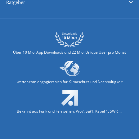
Ratgeber
Biowetter
Glätteindex
Reiseziel Finder
Erkältungswetter
Klima & Umwelt
Über 10 Mio. App Downloads und 22 Mio. Unique User pro Monat
wetter.com engagiert sich für Klimaschutz und Nachhaltigkeit
Bekannt aus Funk und Fernsehen: Pro7, Sat1, Kabel 1, SWR, ...