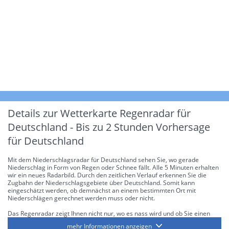
Details zur Wetterkarte
Regenradar für
Deutschland - Bis zu 2 Stunden Vorhersage
für Deutschland
Mit dem Niederschlagsradar für Deutschland sehen Sie, wo gerade
Niederschlag in Form von Regen oder Schnee fällt. Alle 5 Minuten erhalten
wir ein neues Radarbild. Durch den zeitlichen Verlauf erkennen Sie die
Zugbahn der Niederschlagsgebiete über Deutschland. Somit kann
eingeschätzt werden, ob demnächst an einem bestimmten Ort mit
Niederschlägen gerechnet werden muss oder nicht.
Das Regenradar zeigt Ihnen nicht nur, wo es nass wird und ob Sie einen
Regenschirm brauchen, sondern gibt Ihnen zusätzlich Informationen über
mehr Informationen anzeigen
die Niederschlagsintensität. Diese bezieht sich laut offiziellen Richtlinien