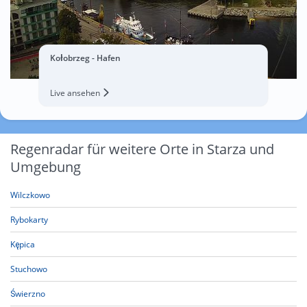
Kołobrzeg - Hafen
Live ansehen
Regenradar für weitere Orte in Starza und
Umgebung
Wilczkowo
Rybokarty
Kępica
Stuchowo
Świerzno