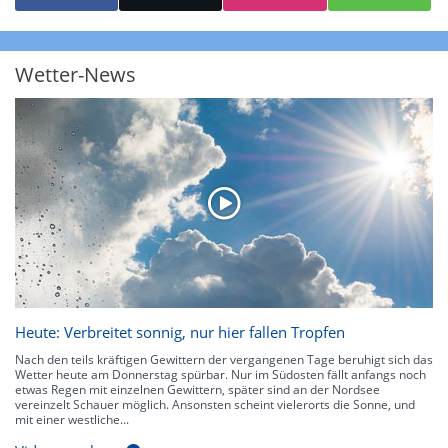
starke Niederschläge bis 35 l/m² pro Stunde. Hier können bereits Gewitter
auftreten. Extreme bzw. unwetterartige Niederschlagsereignisse mit
heftigen Gewittern, Starkregen, Hagel oder Graupel werden in Orange und
Rot dargestellt. Die oberste Kategorie der Farbskala gibt Niederschläge mit
Wetter-News
über 150 l/m² pro Stunde an. Solche
Niederschlagsintensitäten
treten
ausschließlich bei Regen, nicht bei Schneefall auf.
Neben der Niederschlagsintensität kann auch die Zuggeschwindigkeit der
Niederschlagsgebiete und damit die Niederschlagsdauer abgeschätzt
werden. Neben der 5-minütigen Radaraufzeichnung gibt es eine
Niederschlagsprognose
für die nächsten 2 Stunden. So sehen Sie genau,
wann und wo in Deutschland mit Regen oder Schneefall zu rechnen ist bzw.
kennen zu jeder Zeit den genauen Verlauf einer Niederschlagsfront.
Heute: Verbreitet sonnig, nur hier fallen Tropfen
Nach den teils kräftigen Gewittern der vergangenen Tage beruhigt sich das
Wetter heute am Donnerstag spürbar. Nur im Südosten fällt anfangs noch
etwas Regen mit einzelnen Gewittern, später sind an der Nordsee
vereinzelt Schauer möglich. Ansonsten scheint vielerorts die Sonne, und
mit einer westliche...