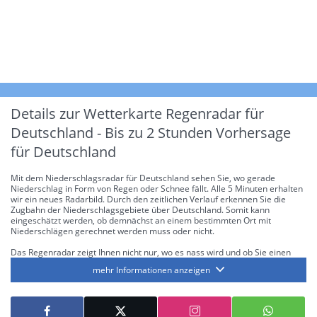
Details zur Wetterkarte
Regenradar für
Deutschland - Bis zu 2 Stunden Vorhersage
für Deutschland
Mit dem Niederschlagsradar für Deutschland sehen Sie, wo gerade
Niederschlag in Form von Regen oder Schnee fällt. Alle 5 Minuten erhalten
wir ein neues Radarbild. Durch den zeitlichen Verlauf erkennen Sie die
Zugbahn der Niederschlagsgebiete über Deutschland. Somit kann
eingeschätzt werden, ob demnächst an einem bestimmten Ort mit
Niederschlägen gerechnet werden muss oder nicht.
Das Regenradar zeigt Ihnen nicht nur, wo es nass wird und ob Sie einen
Regenschirm brauchen, sondern gibt Ihnen zusätzlich Informationen über
mehr Informationen anzeigen
die Niederschlagsintensität. Diese bezieht sich laut offiziellen Richtlinien
jeweils auf die Niederschlagsmenge in l/m² pro Stunde Regen- bzw.
Schneefall. Die 6 Stufen sind wie folgt gegliedert: Die hellen Blautöne
symbolisieren leichte bis mäßige Regen- bzw. Schneefälle mit einer
Intensität bis 8.1 l/m² pro Stunde. Dunkelblau repräsentiert mäßige bis