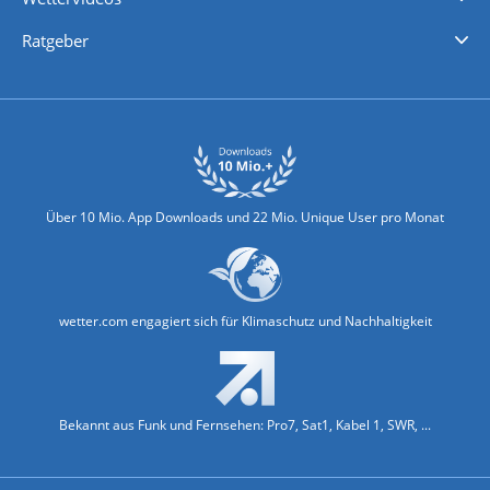
Nachrichten
Deutschlandwetter
Schweizwetter
Österreichwetter
Regionalwetter
Wetter in Europa
Wetter Weltweit
Wetterlexikon
Promi-News
Ratgeber
Biowetter
Glätteindex
Reiseziel Finder
Erkältungswetter
Klima & Umwelt
Über 10 Mio. App Downloads und 22 Mio. Unique User pro Monat
wetter.com engagiert sich für Klimaschutz und Nachhaltigkeit
Bekannt aus Funk und Fernsehen: Pro7, Sat1, Kabel 1, SWR, ...