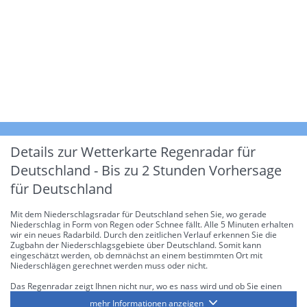
Details zur Wetterkarte
Regenradar für
Deutschland - Bis zu 2 Stunden Vorhersage
für Deutschland
Mit dem Niederschlagsradar für Deutschland sehen Sie, wo gerade
Niederschlag in Form von Regen oder Schnee fällt. Alle 5 Minuten erhalten
wir ein neues Radarbild. Durch den zeitlichen Verlauf erkennen Sie die
Zugbahn der Niederschlagsgebiete über Deutschland. Somit kann
eingeschätzt werden, ob demnächst an einem bestimmten Ort mit
Niederschlägen gerechnet werden muss oder nicht.
Das Regenradar zeigt Ihnen nicht nur, wo es nass wird und ob Sie einen
Regenschirm brauchen, sondern gibt Ihnen zusätzlich Informationen über
mehr Informationen anzeigen
die Niederschlagsintensität. Diese bezieht sich laut offiziellen Richtlinien