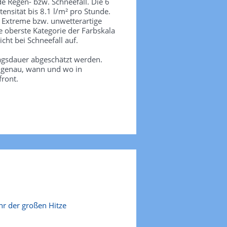
de Regen- bzw. Schneefall. Die 6
tensität bis 8.1 l/m² pro Stunde.
. Extreme bzw. unwetterartige
e oberste Kategorie der Farbskala
icht bei Schneefall auf.
agsdauer abgeschätzt werden.
e genau, wann und wo in
front.
r der großen Hitze