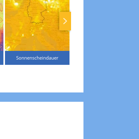
Sonnenscheindauer
Temperaturen