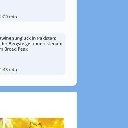
2:00 min
awinenunglück in Pakistan:
ehn Bergsteiger:innen sterben
m Broad Peak
0:48 min