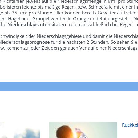
len Richtlinien jeweils auf die Niederschlagsmenge in l/m² pro Stun
bolisieren leichte bis mäßige Regen- bzw. Schneefälle mit einer In
e bis 35 l/m² pro Stunde. Hier können bereits Gewitter auftreten
gen, Hagel oder Graupel werden in Orange und Rot dargestellt. Di
lche
Niederschlagsintensitäten
treten ausschließlich bei Regen, n
schwindigkeit der Niederschlagsgebiete und damit die Niederschl
Niederschlagsprognose
für die nächsten 2 Stunden. So sehen Si
w. kennen zu jeder Zeit den genauen Verlauf einer Niederschlags
Rückkeh