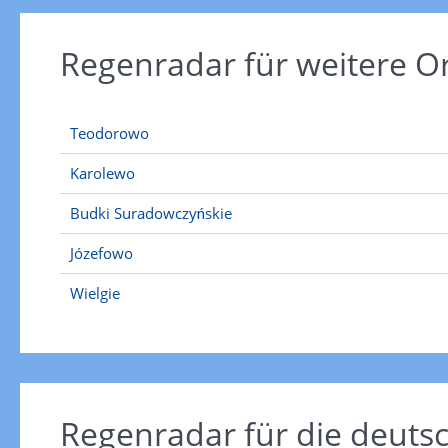
Regenradar für weitere 
Teodorowo
Karolewo
Budki Suradowczyńskie
Józefowo
Wielgie
Regenradar für die deut