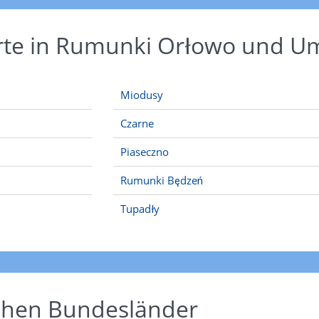
Orte in Rumunki Orłowo und 
Miodusy
Czarne
Piaseczno
Rumunki Będzeń
Tupadły
schen Bundesländer