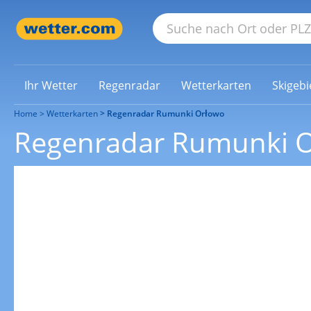
Ihr Wetter
Regenradar
Wetterkarten
Skigebi
Home
Wetterkarten
Regenradar Rumunki Orłowo
Regenradar Rumunki 