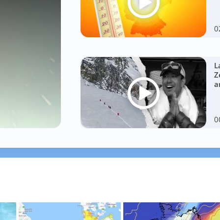
0
L
Z
a
0