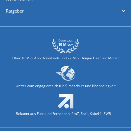
Nachrichten
Deutschlandwetter
Schweizwetter
Österreichwetter
Regionalwetter
Wetter in Europa
Wetter Weltweit
Wetterlexikon
Promi-News
Ratgeber
Biowetter
Glätteindex
Reiseziel Finder
Erkältungswetter
Klima & Umwelt
Über 10 Mio. App Downloads und 22 Mio. Unique User pro Monat
wetter.com engagiert sich für Klimaschutz und Nachhaltigkeit
Bekannt aus Funk und Fernsehen: Pro7, Sat1, Kabel 1, SWR, ...