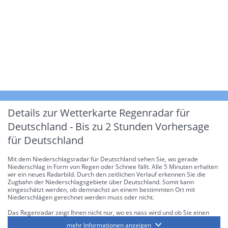
Details zur Wetterkarte
Regenradar für
Deutschland - Bis zu 2 Stunden Vorhersage
für Deutschland
Mit dem Niederschlagsradar für Deutschland sehen Sie, wo gerade
Niederschlag in Form von Regen oder Schnee fällt. Alle 5 Minuten erhalten
wir ein neues Radarbild. Durch den zeitlichen Verlauf erkennen Sie die
Zugbahn der Niederschlagsgebiete über Deutschland. Somit kann
eingeschätzt werden, ob demnächst an einem bestimmten Ort mit
Niederschlägen gerechnet werden muss oder nicht.
Das Regenradar zeigt Ihnen nicht nur, wo es nass wird und ob Sie einen
Regenschirm brauchen, sondern gibt Ihnen zusätzlich Informationen über
mehr Informationen anzeigen
die Niederschlagsintensität. Diese bezieht sich laut offiziellen Richtlinien