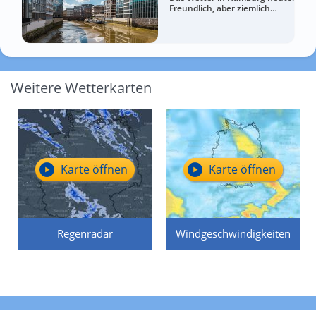
Freundlich, aber ziemlich
windig
Weitere Wetterkarten
Karte öffnen
Karte öffnen
Regenradar
Windgeschwindigkeiten