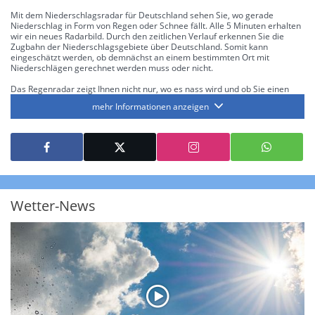
Mit dem Niederschlagsradar für Deutschland sehen Sie, wo gerade
Niederschlag in Form von Regen oder Schnee fällt. Alle 5 Minuten erhalten
wir ein neues Radarbild. Durch den zeitlichen Verlauf erkennen Sie die
Zugbahn der Niederschlagsgebiete über Deutschland. Somit kann
eingeschätzt werden, ob demnächst an einem bestimmten Ort mit
Niederschlägen gerechnet werden muss oder nicht.
Das Regenradar zeigt Ihnen nicht nur, wo es nass wird und ob Sie einen
Regenschirm brauchen, sondern gibt Ihnen zusätzlich Informationen über
mehr Informationen anzeigen
die Niederschlagsintensität. Diese bezieht sich laut offiziellen Richtlinien
jeweils auf die Niederschlagsmenge in l/m² pro Stunde Regen- bzw.
Schneefall. Die 6 Stufen sind wie folgt gegliedert: Die hellen Blautöne
symbolisieren leichte bis mäßige Regen- bzw. Schneefälle mit einer
Intensität bis 8.1 l/m² pro Stunde. Dunkelblau repräsentiert mäßige bis
starke Niederschläge bis 35 l/m² pro Stunde. Hier können bereits Gewitter
auftreten. Extreme bzw. unwetterartige Niederschlagsereignisse mit
heftigen Gewittern, Starkregen, Hagel oder Graupel werden in Orange und
Rot dargestellt. Die oberste Kategorie der Farbskala gibt Niederschläge mit
Wetter-News
über 150 l/m² pro Stunde an. Solche
Niederschlagsintensitäten
treten
ausschließlich bei Regen, nicht bei Schneefall auf.
Neben der Niederschlagsintensität kann auch die Zuggeschwindigkeit der
Niederschlagsgebiete und damit die Niederschlagsdauer abgeschätzt
werden. Neben der 5-minütigen Radaraufzeichnung gibt es eine
Niederschlagsprognose
für die nächsten 2 Stunden. So sehen Sie genau,
wann und wo in Deutschland mit Regen oder Schneefall zu rechnen ist bzw.
kennen zu jeder Zeit den genauen Verlauf einer Niederschlagsfront.