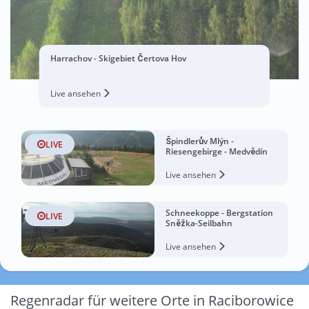
Harrachov - Skigebiet Čertova Hov
Live ansehen
Špindlerův Mlýn -
LIVE
Riesengebirge - Medvědín
Live ansehen
Schneekoppe - Bergstation
LIVE
Sněžka-Seilbahn
Live ansehen
Regenradar für weitere Orte in Raciborowice