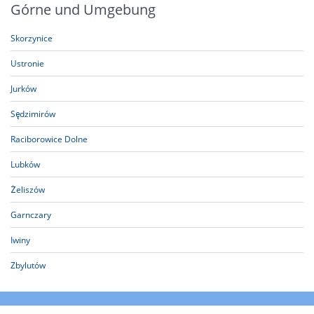
Górne und Umgebung
Skorzynice
Ustronie
Jurków
Sędzimirów
Raciborowice Dolne
Lubków
Żeliszów
Garnczary
Iwiny
Zbylutów