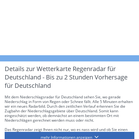
Details zur Wetterkarte
Regenradar für
Deutschland - Bis zu 2 Stunden Vorhersage
für Deutschland
Mit dem Niederschlagsradar für Deutschland sehen Sie, wo gerade
Niederschlag in Form von Regen oder Schnee fällt. Alle 5 Minuten erhalten
wir ein neues Radarbild. Durch den zeitlichen Verlauf erkennen Sie die
Zugbahn der Niederschlagsgebiete über Deutschland. Somit kann
eingeschätzt werden, ob demnächst an einem bestimmten Ort mit
Niederschlägen gerechnet werden muss oder nicht.
Das Regenradar zeigt Ihnen nicht nur, wo es nass wird und ob Sie einen
Regenschirm brauchen, sondern gibt Ihnen zusätzlich Informationen über
mehr Informationen anzeigen
die Niederschlagsintensität. Diese bezieht sich laut offiziellen Richtlinien