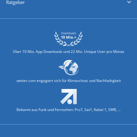
Ratgeber
Biowetter
Glätteindex
Reiseziel Finder
Erkältungswetter
Klima & Umwelt
Über 10 Mio. App Downloads und 22 Mio. Unique User pro Monat
wetter.com engagiert sich für Klimaschutz und Nachhaltigkeit
Bekannt aus Funk und Fernsehen: Pro7, Sat1, Kabel 1, SWR, ...