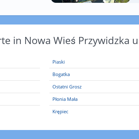
Orte in Nowa Wieś Przywidzka
Piaski
Bogatka
Ostatni Grosz
Płonia Mała
Krępiec