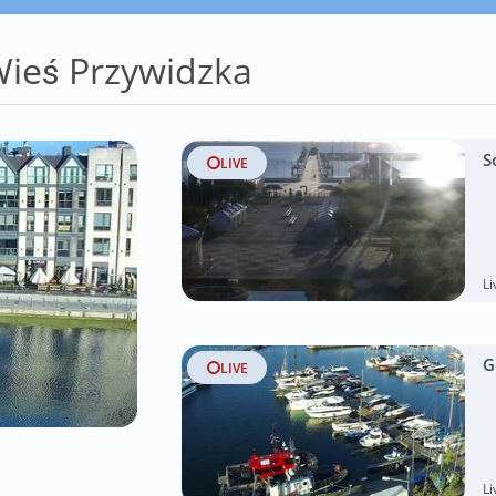
ieś Przywidzka
S
LIVE
L
G
LIVE
L