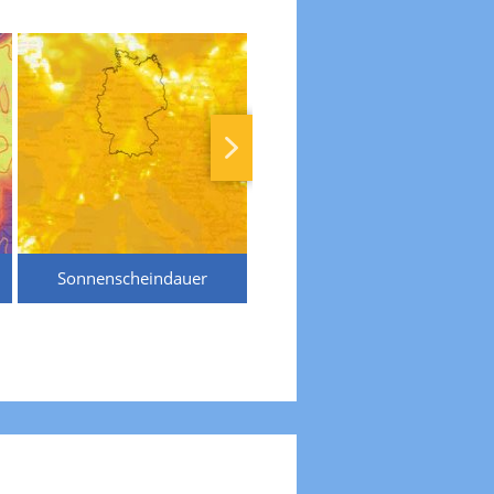
Sonnenscheindauer
Temperaturen