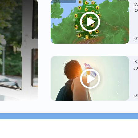
W
O
0
3
g
0