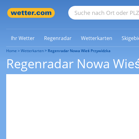
Ihr Wetter
Regenradar
Wetterkarten
Skigebi
Home
Wetterkarten
Regenradar Nowa Wieś Przywidzka
Regenradar Nowa Wieś