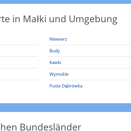
rte in Małki und Umgebung
Niewierz
Budy
Kawki
Wymokłe
Pusta Dąbrówka
schen Bundesländer