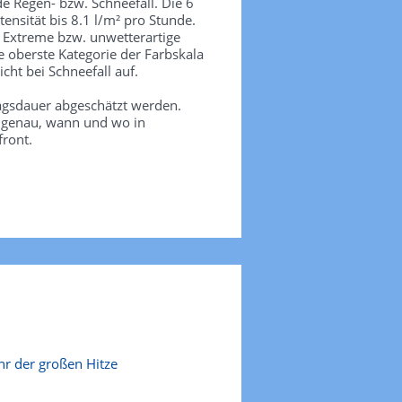
de Regen- bzw. Schneefall. Die 6
tensität bis 8.1 l/m² pro Stunde.
. Extreme bzw. unwetterartige
e oberste Kategorie der Farbskala
icht bei Schneefall auf.
agsdauer abgeschätzt werden.
e genau, wann und wo in
front.
r der großen Hitze