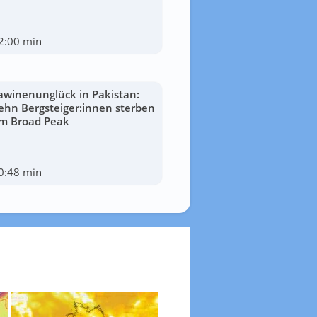
2:00 min
awinenunglück in Pakistan:
ehn Bergsteiger:innen sterben
m Broad Peak
0:48 min