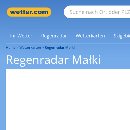
Ihr Wetter
Regenradar
Wetterkarten
Skigebi
Home
Wetterkarten
Regenradar Małki
Regenradar Małki