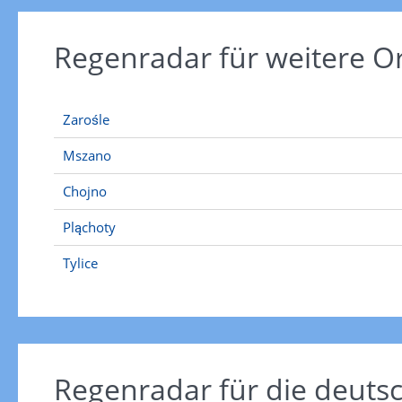
Regenradar für weitere O
Zarośle
Mszano
Chojno
Pląchoty
Tylice
Regenradar für die deut