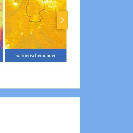
Sonnenscheindauer
Temperaturen