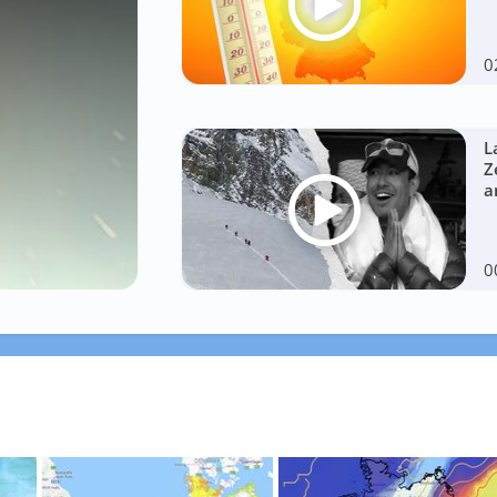
0
L
Z
a
0