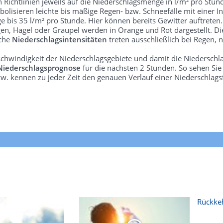
len Richtlinien jeweils auf die Niederschlagsmenge in l/m² pro Stun
bolisieren leichte bis mäßige Regen- bzw. Schneefälle mit einer In
e bis 35 l/m² pro Stunde. Hier können bereits Gewitter auftreten
gen, Hagel oder Graupel werden in Orange und Rot dargestellt. Di
lche
Niederschlagsintensitäten
treten ausschließlich bei Regen, n
schwindigkeit der Niederschlagsgebiete und damit die Niederschl
Niederschlagsprognose
für die nächsten 2 Stunden. So sehen Si
w. kennen zu jeder Zeit den genauen Verlauf einer Niederschlags
Rückkeh