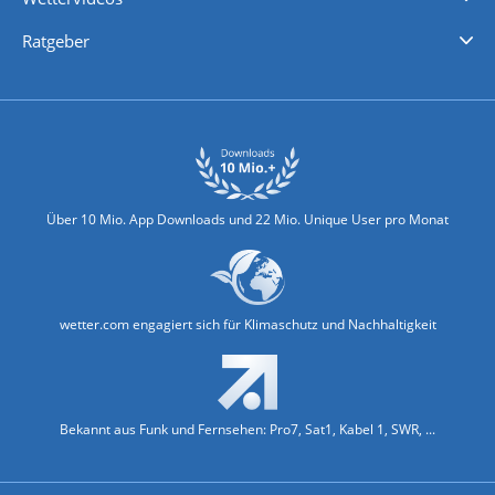
Nachrichten
Deutschlandwetter
Schweizwetter
Österreichwetter
Regionalwetter
Wetter in Europa
Wetter Weltweit
Wetterlexikon
Promi-News
Ratgeber
Biowetter
Glätteindex
Reiseziel Finder
Erkältungswetter
Klima & Umwelt
Über 10 Mio. App Downloads und 22 Mio. Unique User pro Monat
wetter.com engagiert sich für Klimaschutz und Nachhaltigkeit
Bekannt aus Funk und Fernsehen: Pro7, Sat1, Kabel 1, SWR, ...