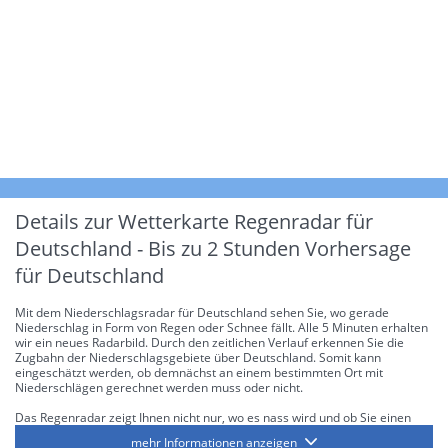
Details zur Wetterkarte
Regenradar für
Deutschland - Bis zu 2 Stunden Vorhersage
für Deutschland
Mit dem Niederschlagsradar für Deutschland sehen Sie, wo gerade
Niederschlag in Form von Regen oder Schnee fällt. Alle 5 Minuten erhalten
wir ein neues Radarbild. Durch den zeitlichen Verlauf erkennen Sie die
Zugbahn der Niederschlagsgebiete über Deutschland. Somit kann
eingeschätzt werden, ob demnächst an einem bestimmten Ort mit
Niederschlägen gerechnet werden muss oder nicht.
Das Regenradar zeigt Ihnen nicht nur, wo es nass wird und ob Sie einen
Regenschirm brauchen, sondern gibt Ihnen zusätzlich Informationen über
mehr Informationen anzeigen
die Niederschlagsintensität. Diese bezieht sich laut offiziellen Richtlinien