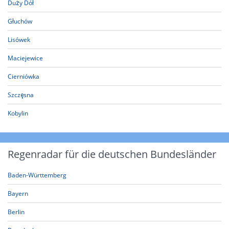
Duży Dół
Głuchów
Lisówek
Maciejewice
Cierniówka
Szczęsna
Kobylin
Regenradar für die deutschen Bundesländer
Baden-Württemberg
Bayern
Berlin