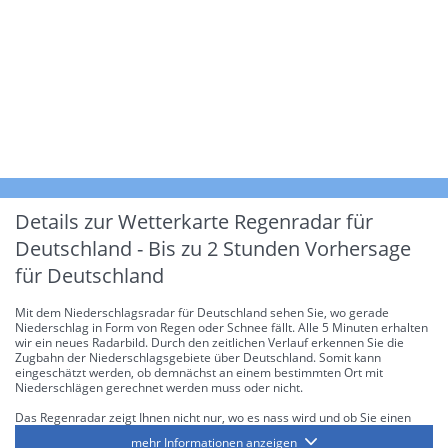
Details zur Wetterkarte
Regenradar für
Deutschland - Bis zu 2 Stunden Vorhersage
für Deutschland
Mit dem Niederschlagsradar für Deutschland sehen Sie, wo gerade
Niederschlag in Form von Regen oder Schnee fällt. Alle 5 Minuten erhalten
wir ein neues Radarbild. Durch den zeitlichen Verlauf erkennen Sie die
Zugbahn der Niederschlagsgebiete über Deutschland. Somit kann
eingeschätzt werden, ob demnächst an einem bestimmten Ort mit
Niederschlägen gerechnet werden muss oder nicht.
Das Regenradar zeigt Ihnen nicht nur, wo es nass wird und ob Sie einen
Regenschirm brauchen, sondern gibt Ihnen zusätzlich Informationen über
mehr Informationen anzeigen
die Niederschlagsintensität. Diese bezieht sich laut offiziellen Richtlinien