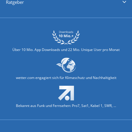
Ratgeber
Biowetter
Glätteindex
Reiseziel Finder
Erkältungswetter
Klima & Umwelt
Über 10 Mio. App Downloads und 22 Mio. Unique User pro Monat
wetter.com engagiert sich für Klimaschutz und Nachhaltigkeit
Bekannt aus Funk und Fernsehen: Pro7, Sat1, Kabel 1, SWR, ...