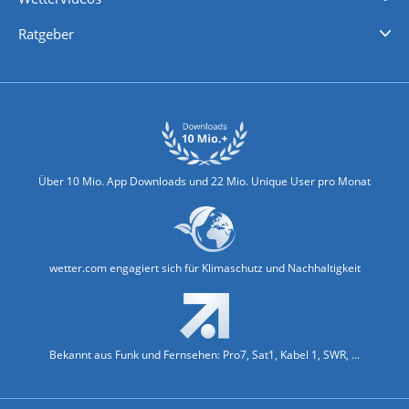
Nachrichten
Deutschlandwetter
Schweizwetter
Österreichwetter
Regionalwetter
Wetter in Europa
Wetter Weltweit
Wetterlexikon
Promi-News
Ratgeber
Biowetter
Glätteindex
Reiseziel Finder
Erkältungswetter
Klima & Umwelt
Über 10 Mio. App Downloads und 22 Mio. Unique User pro Monat
wetter.com engagiert sich für Klimaschutz und Nachhaltigkeit
Bekannt aus Funk und Fernsehen: Pro7, Sat1, Kabel 1, SWR, ...