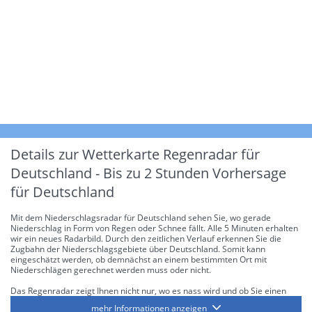
Details zur Wetterkarte
Regenradar für
Deutschland - Bis zu 2 Stunden Vorhersage
für Deutschland
Mit dem Niederschlagsradar für Deutschland sehen Sie, wo gerade
Niederschlag in Form von Regen oder Schnee fällt. Alle 5 Minuten erhalten
wir ein neues Radarbild. Durch den zeitlichen Verlauf erkennen Sie die
Zugbahn der Niederschlagsgebiete über Deutschland. Somit kann
eingeschätzt werden, ob demnächst an einem bestimmten Ort mit
Niederschlägen gerechnet werden muss oder nicht.
Das Regenradar zeigt Ihnen nicht nur, wo es nass wird und ob Sie einen
Regenschirm brauchen, sondern gibt Ihnen zusätzlich Informationen über
mehr Informationen anzeigen
die Niederschlagsintensität. Diese bezieht sich laut offiziellen Richtlinien