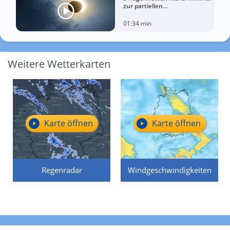
zur partiellen
Sonnenfinsternis am
Mittwoch?
01:34 min
Weitere Wetterkarten
Karte öffnen
Karte öffnen
Regenradar
Windgeschwindigkeiten