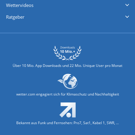
Wettervideos
Nachrichten
Deutschlandwetter
Schweizwetter
Österreichwetter
Regionalwetter
Wetter in Europa
Wetter Weltweit
Wetterlexikon
Promi-News
Ratgeber
Biowetter
Glätteindex
Reiseziel Finder
Erkältungswetter
Klima & Umwelt
Über 10 Mio. App Downloads und 22 Mio. Unique User pro Monat
wetter.com engagiert sich für Klimaschutz und Nachhaltigkeit
Bekannt aus Funk und Fernsehen: Pro7, Sat1, Kabel 1, SWR, ...