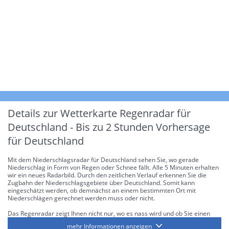
Details zur Wetterkarte
Regenradar für
Deutschland - Bis zu 2 Stunden Vorhersage
für Deutschland
Mit dem Niederschlagsradar für Deutschland sehen Sie, wo gerade
Niederschlag in Form von Regen oder Schnee fällt. Alle 5 Minuten erhalten
wir ein neues Radarbild. Durch den zeitlichen Verlauf erkennen Sie die
Zugbahn der Niederschlagsgebiete über Deutschland. Somit kann
eingeschätzt werden, ob demnächst an einem bestimmten Ort mit
Niederschlägen gerechnet werden muss oder nicht.
Das Regenradar zeigt Ihnen nicht nur, wo es nass wird und ob Sie einen
Regenschirm brauchen, sondern gibt Ihnen zusätzlich Informationen über
mehr Informationen anzeigen
die Niederschlagsintensität. Diese bezieht sich laut offiziellen Richtlinien