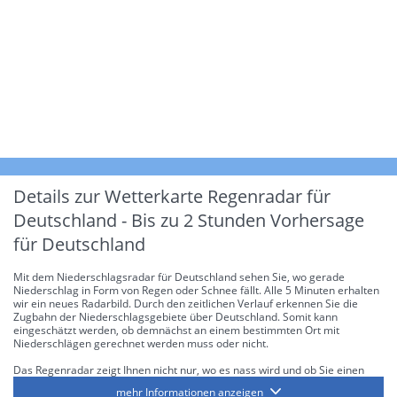
Details zur Wetterkarte
Regenradar für
Deutschland - Bis zu 2 Stunden Vorhersage
für Deutschland
Mit dem Niederschlagsradar für Deutschland sehen Sie, wo gerade
Niederschlag in Form von Regen oder Schnee fällt. Alle 5 Minuten erhalten
wir ein neues Radarbild. Durch den zeitlichen Verlauf erkennen Sie die
Zugbahn der Niederschlagsgebiete über Deutschland. Somit kann
eingeschätzt werden, ob demnächst an einem bestimmten Ort mit
Niederschlägen gerechnet werden muss oder nicht.
Das Regenradar zeigt Ihnen nicht nur, wo es nass wird und ob Sie einen
Regenschirm brauchen, sondern gibt Ihnen zusätzlich Informationen über
mehr Informationen anzeigen
die Niederschlagsintensität. Diese bezieht sich laut offiziellen Richtlinien