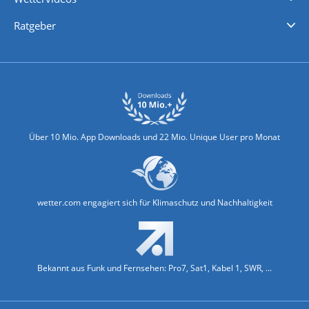
Nachrichten
Deutschlandwetter
Schweizwetter
Österreichwetter
Regionalwetter
Wetter in Europa
Wetter Weltweit
Wetterlexikon
Promi-News
Ratgeber
Biowetter
Glätteindex
Reiseziel Finder
Erkältungswetter
Klima & Umwelt
Über 10 Mio. App Downloads und 22 Mio. Unique User pro Monat
wetter.com engagiert sich für Klimaschutz und Nachhaltigkeit
Bekannt aus Funk und Fernsehen: Pro7, Sat1, Kabel 1, SWR, ...