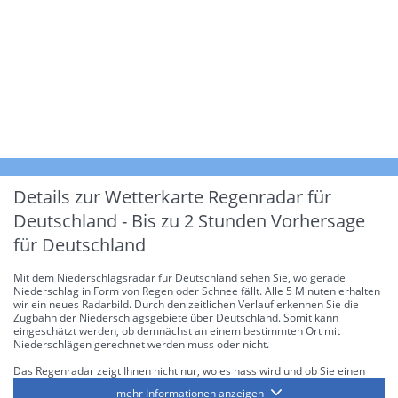
Details zur Wetterkarte
Regenradar für
Deutschland - Bis zu 2 Stunden Vorhersage
für Deutschland
Mit dem Niederschlagsradar für Deutschland sehen Sie, wo gerade
Niederschlag in Form von Regen oder Schnee fällt. Alle 5 Minuten erhalten
wir ein neues Radarbild. Durch den zeitlichen Verlauf erkennen Sie die
Zugbahn der Niederschlagsgebiete über Deutschland. Somit kann
eingeschätzt werden, ob demnächst an einem bestimmten Ort mit
Niederschlägen gerechnet werden muss oder nicht.
Das Regenradar zeigt Ihnen nicht nur, wo es nass wird und ob Sie einen
Regenschirm brauchen, sondern gibt Ihnen zusätzlich Informationen über
mehr Informationen anzeigen
die Niederschlagsintensität. Diese bezieht sich laut offiziellen Richtlinien