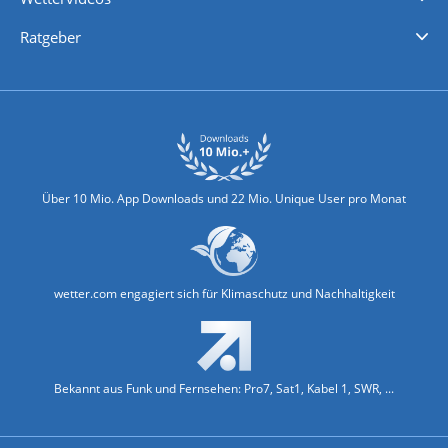
Nachrichten
Deutschlandwetter
Schweizwetter
Österreichwetter
Regionalwetter
Wetter in Europa
Wetter Weltweit
Wetterlexikon
Promi-News
Ratgeber
Biowetter
Glätteindex
Reiseziel Finder
Erkältungswetter
Klima & Umwelt
Über 10 Mio. App Downloads und 22 Mio. Unique User pro Monat
wetter.com engagiert sich für Klimaschutz und Nachhaltigkeit
Bekannt aus Funk und Fernsehen: Pro7, Sat1, Kabel 1, SWR, ...