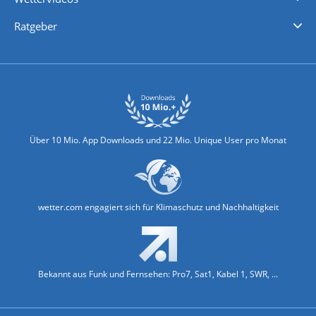
Nachrichten
Deutschlandwetter
Schweizwetter
Österreichwetter
Regionalwetter
Wetter in Europa
Wetter Weltweit
Wetterlexikon
Promi-News
Ratgeber
Biowetter
Glätteindex
Reiseziel Finder
Erkältungswetter
Klima & Umwelt
Über 10 Mio. App Downloads und 22 Mio. Unique User pro Monat
wetter.com engagiert sich für Klimaschutz und Nachhaltigkeit
Bekannt aus Funk und Fernsehen: Pro7, Sat1, Kabel 1, SWR, ...