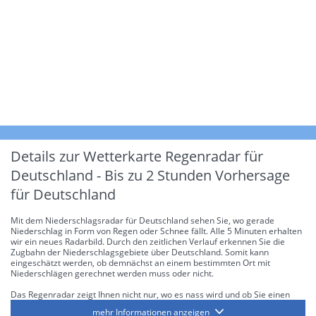
Details zur Wetterkarte
Regenradar für
Deutschland - Bis zu 2 Stunden Vorhersage
für Deutschland
Mit dem Niederschlagsradar für Deutschland sehen Sie, wo gerade
Niederschlag in Form von Regen oder Schnee fällt. Alle 5 Minuten erhalten
wir ein neues Radarbild. Durch den zeitlichen Verlauf erkennen Sie die
Zugbahn der Niederschlagsgebiete über Deutschland. Somit kann
eingeschätzt werden, ob demnächst an einem bestimmten Ort mit
Niederschlägen gerechnet werden muss oder nicht.
Das Regenradar zeigt Ihnen nicht nur, wo es nass wird und ob Sie einen
Regenschirm brauchen, sondern gibt Ihnen zusätzlich Informationen über
mehr Informationen anzeigen
die Niederschlagsintensität. Diese bezieht sich laut offiziellen Richtlinien