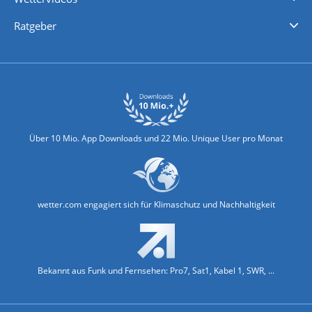
Nachrichten
Deutschlandwetter
Schweizwetter
Österreichwetter
Regionalwetter
Wetter in Europa
Wetter Weltweit
Wetterlexikon
Promi-News
Ratgeber
Biowetter
Glätteindex
Reiseziel Finder
Erkältungswetter
Klima & Umwelt
Über 10 Mio. App Downloads und 22 Mio. Unique User pro Monat
wetter.com engagiert sich für Klimaschutz und Nachhaltigkeit
Bekannt aus Funk und Fernsehen: Pro7, Sat1, Kabel 1, SWR, ...