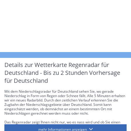
Details zur Wetterkarte
Regenradar für
Deutschland - Bis zu 2 Stunden Vorhersage
für Deutschland
Mit dem Niederschlagsradar für Deutschland sehen Sie, wo gerade
Niederschlag in Form von Regen oder Schnee fällt. Alle 5 Minuten erhalten
wir ein neues Radarbild. Durch den zeitlichen Verlauf erkennen Sie die
Zugbahn der Niederschlagsgebiete über Deutschland. Somit kann
eingeschätzt werden, ob demnächst an einem bestimmten Ort mit
Niederschlägen gerechnet werden muss oder nicht.
Das Regenradar zeigt Ihnen nicht nur, wo es nass wird und ob Sie einen
Regenschirm brauchen, sondern gibt Ihnen zusätzlich Informationen über
mehr Informationen anzeigen
die Niederschlagsintensität. Diese bezieht sich laut offiziellen Richtlinien