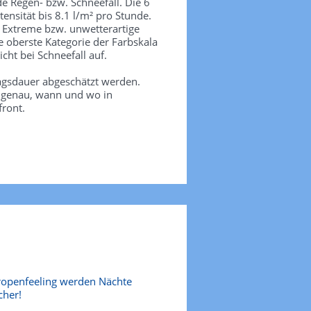
de Regen- bzw. Schneefall. Die 6
tensität bis 8.1 l/m² pro Stunde.
. Extreme bzw. unwetterartige
e oberste Kategorie der Farbskala
icht bei Schneefall auf.
agsdauer abgeschätzt werden.
e genau, wann und wo in
front.
ropenfeeling werden Nächte
cher!