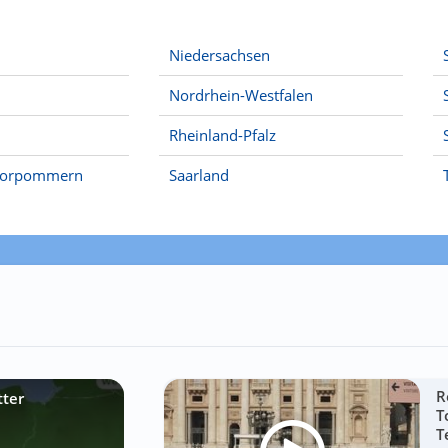
Niedersachsen
Nordrhein-Westfalen
Rheinland-Pfalz
Vorpommern
Saarland
R
tter
T
T