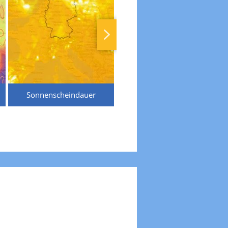
Sonnenscheindauer
Temperaturen