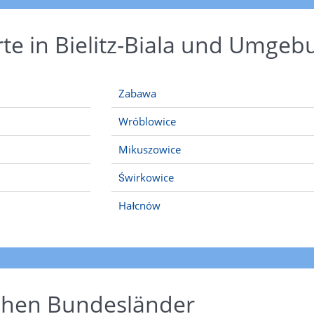
te in Bielitz-Biala und Umgeb
Zabawa
Wróblowice
Mikuszowice
Świrkowice
Hałcnów
schen Bundesländer