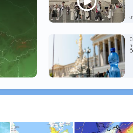
0
Ü
n
Ö