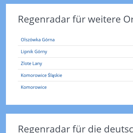
Regenradar für weitere Or
Olszówka Górna
Lipnik Górny
Zlote Lany
Komorowice Śląskie
Komorowice
Regenradar für die deut