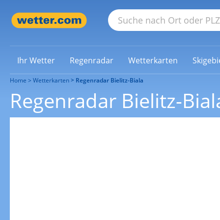
Ihr Wetter
Regenradar
Wetterkarten
Skigebi
Home
Wetterkarten
Regenradar Bielitz-Biala
Regenradar Bielitz-Bial