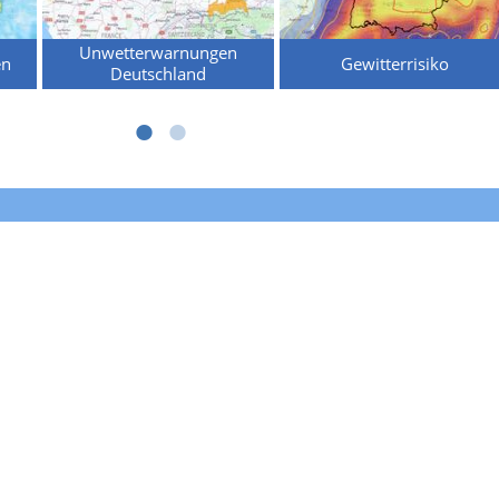
Unwetterwarnungen
en
Gewitterrisiko
Deutschland