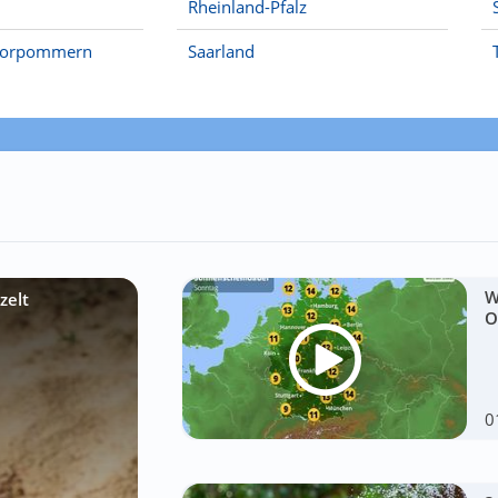
Rheinland-Pfalz
Vorpommern
Saarland
W
zelt
O
0