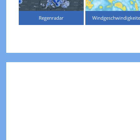
Regenradar
Windgeschwindigkeit