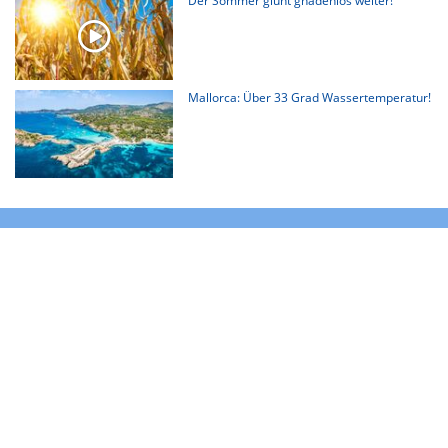
Der Sommer glüht gnadenlos weiter!
Mallorca: Über 33 Grad Wassertemperatur!