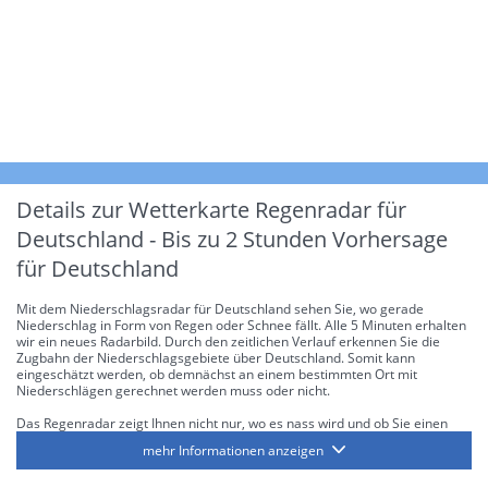
Details zur Wetterkarte
Regenradar für
Deutschland - Bis zu 2 Stunden Vorhersage
für Deutschland
Mit dem Niederschlagsradar für Deutschland sehen Sie, wo gerade
Niederschlag in Form von Regen oder Schnee fällt. Alle 5 Minuten erhalten
wir ein neues Radarbild. Durch den zeitlichen Verlauf erkennen Sie die
Zugbahn der Niederschlagsgebiete über Deutschland. Somit kann
eingeschätzt werden, ob demnächst an einem bestimmten Ort mit
Niederschlägen gerechnet werden muss oder nicht.
Das Regenradar zeigt Ihnen nicht nur, wo es nass wird und ob Sie einen
Regenschirm brauchen, sondern gibt Ihnen zusätzlich Informationen über
mehr Informationen anzeigen
die Niederschlagsintensität. Diese bezieht sich laut offiziellen Richtlinien
jeweils auf die Niederschlagsmenge in l/m² pro Stunde Regen- bzw.