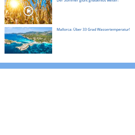
Der Sommer glüht gnadenlos weiter!
Mallorca: Über 33 Grad Wassertemperatur!