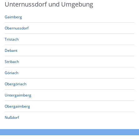
Unternussdorf und Umgebung
Gaimberg
Obernussdorf
Tristach
Debant
Stribach
Göriach
Obergöriach
Untergaimberg
Obergaimberg
Nußdorf