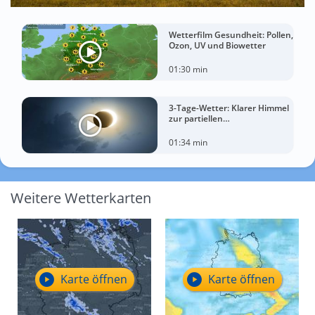
Wetterfilm Gesundheit: Pollen,
Ozon, UV und Biowetter
01:30 min
3-Tage-Wetter: Klarer Himmel
zur partiellen
Sonnenfinsternis am
Mittwoch?
01:34 min
Weitere Wetterkarten
Karte öffnen
Karte öffnen