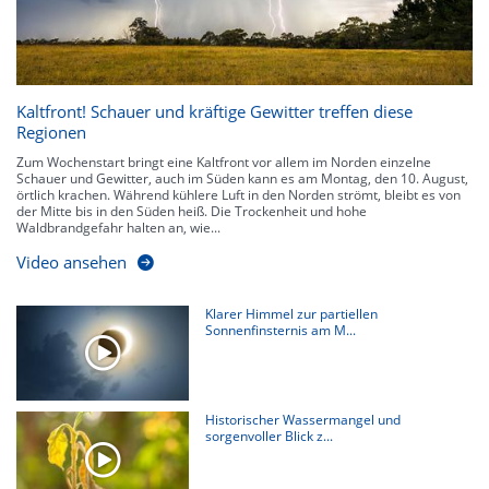
Kaltfront! Schauer und kräftige Gewitter treffen diese
Regionen
Zum Wochenstart bringt eine Kaltfront vor allem im Norden einzelne
Schauer und Gewitter, auch im Süden kann es am Montag, den 10. August,
örtlich krachen. Während kühlere Luft in den Norden strömt, bleibt es von
der Mitte bis in den Süden heiß. Die Trockenheit und hohe
Waldbrandgefahr halten an, wie...
Video ansehen
Klarer Himmel zur partiellen
Sonnenfinsternis am M...
Historischer Wassermangel und
sorgenvoller Blick z...