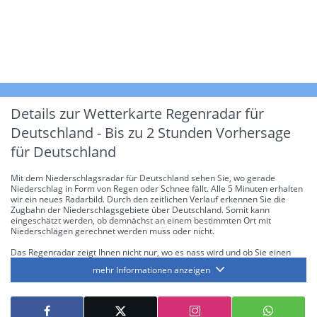
Details zur Wetterkarte
Regenradar für
Deutschland - Bis zu 2 Stunden Vorhersage
für Deutschland
Mit dem Niederschlagsradar für Deutschland sehen Sie, wo gerade
Niederschlag in Form von Regen oder Schnee fällt. Alle 5 Minuten erhalten
wir ein neues Radarbild. Durch den zeitlichen Verlauf erkennen Sie die
Zugbahn der Niederschlagsgebiete über Deutschland. Somit kann
eingeschätzt werden, ob demnächst an einem bestimmten Ort mit
Niederschlägen gerechnet werden muss oder nicht.
Das Regenradar zeigt Ihnen nicht nur, wo es nass wird und ob Sie einen
Regenschirm brauchen, sondern gibt Ihnen zusätzlich Informationen über
mehr Informationen anzeigen
die Niederschlagsintensität. Diese bezieht sich laut offiziellen Richtlinien
jeweils auf die Niederschlagsmenge in l/m² pro Stunde Regen- bzw.
Schneefall. Die 6 Stufen sind wie folgt gegliedert: Die hellen Blautöne
symbolisieren leichte bis mäßige Regen- bzw. Schneefälle mit einer
Intensität bis 8.1 l/m² pro Stunde. Dunkelblau repräsentiert mäßige bis