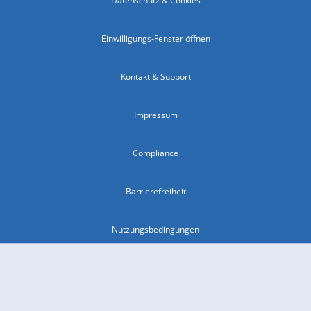
Datenschutz & Cookies
Einwilligungs-Fenster öffnen
Kontakt & Support
Impressum
Compliance
Barrierefreiheit
Nutzungsbedingungen
© 2026 wetter.com Group GmbH - alle Rechte vorbehalten