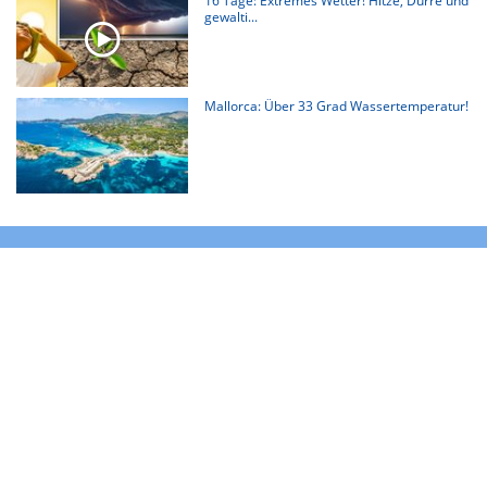
16 Tage: Extremes Wetter! Hitze, Dürre und
gewalti...
Mallorca: Über 33 Grad Wassertemperatur!