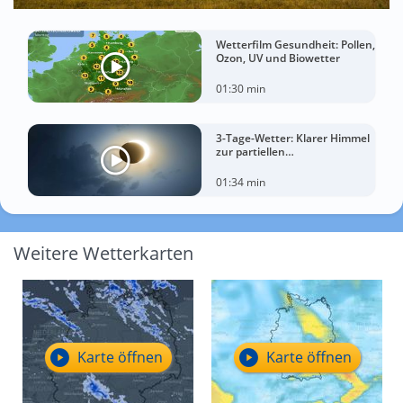
Wetterfilm Gesundheit: Pollen,
Ozon, UV und Biowetter
01:30 min
3-Tage-Wetter: Klarer Himmel
zur partiellen
Sonnenfinsternis am
Mittwoch?
01:34 min
Weitere Wetterkarten
Karte öffnen
Karte öffnen