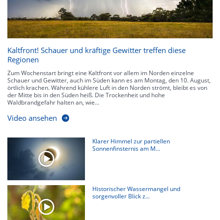
Kaltfront! Schauer und kräftige Gewitter treffen diese
Regionen
Zum Wochenstart bringt eine Kaltfront vor allem im Norden einzelne
Schauer und Gewitter, auch im Süden kann es am Montag, den 10. August,
örtlich krachen. Während kühlere Luft in den Norden strömt, bleibt es von
der Mitte bis in den Süden heiß. Die Trockenheit und hohe
Waldbrandgefahr halten an, wie...
Video ansehen
Klarer Himmel zur partiellen
Sonnenfinsternis am M...
Historischer Wassermangel und
sorgenvoller Blick z...