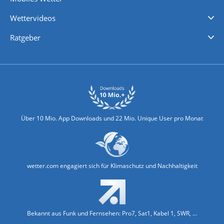
iPhone Wetter
iPad Wetter
Android Wetter
Wettervideos
Nachrichten
Deutschlandwetter
Schweizwetter
Österreichwetter
Regionalwetter
Wetter in Europa
Wetter Weltweit
Wetterlexikon
Promi-News
Ratgeber
Biowetter
Glätteindex
Reiseziel Finder
Erkältungswetter
Klima & Umwelt
Über 10 Mio. App Downloads und 22 Mio. Unique User pro Monat
wetter.com engagiert sich für Klimaschutz und Nachhaltigkeit
Bekannt aus Funk und Fernsehen: Pro7, Sat1, Kabel 1, SWR, ...