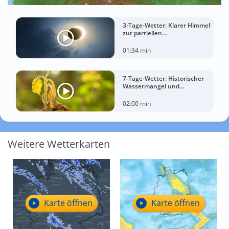
3-Tage-Wetter: Klarer Himmel
zur partiellen
Sonnenfinsternis am
Mittwoch?
01:34 min
7-Tage-Wetter: Historischer
Wassermangel und
sorgenvoller Blick zum Himmel
02:00 min
Weitere Wetterkarten
Karte öffnen
Karte öffnen