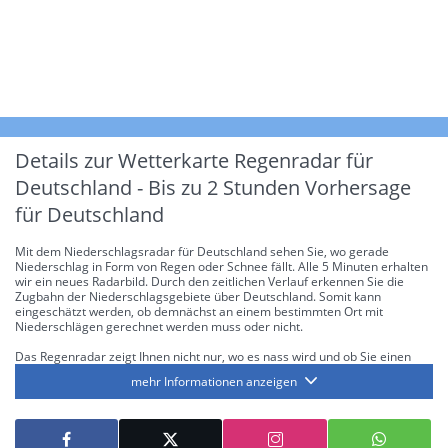
Details zur Wetterkarte
Regenradar für
Deutschland - Bis zu 2 Stunden Vorhersage
für Deutschland
Mit dem Niederschlagsradar für Deutschland sehen Sie, wo gerade
Niederschlag in Form von Regen oder Schnee fällt. Alle 5 Minuten erhalten
wir ein neues Radarbild. Durch den zeitlichen Verlauf erkennen Sie die
Zugbahn der Niederschlagsgebiete über Deutschland. Somit kann
eingeschätzt werden, ob demnächst an einem bestimmten Ort mit
Niederschlägen gerechnet werden muss oder nicht.
Das Regenradar zeigt Ihnen nicht nur, wo es nass wird und ob Sie einen
Regenschirm brauchen, sondern gibt Ihnen zusätzlich Informationen über
mehr Informationen anzeigen
die Niederschlagsintensität. Diese bezieht sich laut offiziellen Richtlinien
jeweils auf die Niederschlagsmenge in l/m² pro Stunde Regen- bzw.
Schneefall. Die 6 Stufen sind wie folgt gegliedert: Die hellen Blautöne
symbolisieren leichte bis mäßige Regen- bzw. Schneefälle mit einer
Intensität bis 8.1 l/m² pro Stunde. Dunkelblau repräsentiert mäßige bis