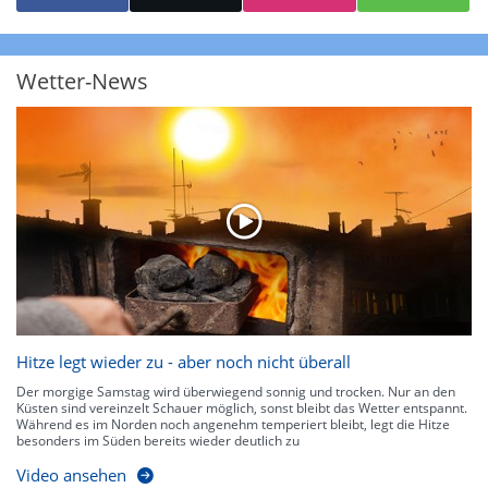
starke Niederschläge bis 35 l/m² pro Stunde. Hier können bereits Gewitter
auftreten. Extreme bzw. unwetterartige Niederschlagsereignisse mit
heftigen Gewittern, Starkregen, Hagel oder Graupel werden in Orange und
Rot dargestellt. Die oberste Kategorie der Farbskala gibt Niederschläge mit
Wetter-News
über 150 l/m² pro Stunde an. Solche
Niederschlagsintensitäten
treten
ausschließlich bei Regen, nicht bei Schneefall auf.
Neben der Niederschlagsintensität kann auch die Zuggeschwindigkeit der
Niederschlagsgebiete und damit die Niederschlagsdauer abgeschätzt
werden. Neben der 5-minütigen Radaraufzeichnung gibt es eine
Niederschlagsprognose
für die nächsten 2 Stunden. So sehen Sie genau,
wann und wo in Deutschland mit Regen oder Schneefall zu rechnen ist bzw.
kennen zu jeder Zeit den genauen Verlauf einer Niederschlagsfront.
Hitze legt wieder zu - aber noch nicht überall
Der morgige Samstag wird überwiegend sonnig und trocken. Nur an den
Küsten sind vereinzelt Schauer möglich, sonst bleibt das Wetter entspannt.
Während es im Norden noch angenehm temperiert bleibt, legt die Hitze
besonders im Süden bereits wieder deutlich zu
Video ansehen