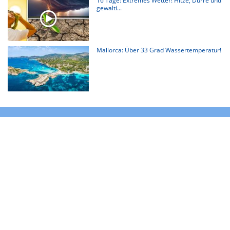
16 Tage: Extremes Wetter! Hitze, Dürre und
gewalti...
Mallorca: Über 33 Grad Wassertemperatur!